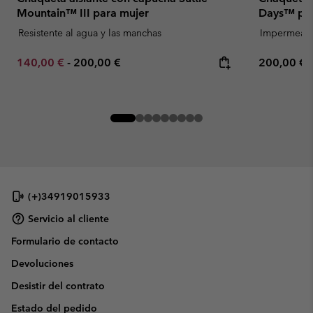
Mountain™ III para mujer
Days™ par
Resistente al agua y las manchas
Impermeab
Minimum sale price:
Maximum price:
Regular pr
140,00 €
-
200,00 €
200,00 €
(+)34919015933
Servicio al cliente
Formulario de contacto
Devoluciones
Desistir del contrato
Estado del pedido