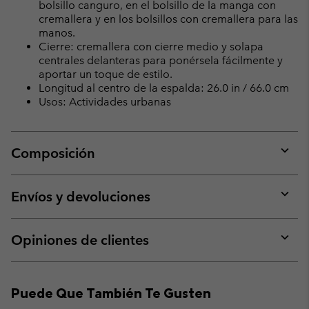
bolsillo canguro, en el bolsillo de la manga con
cremallera y en los bolsillos con cremallera para las
manos.
Cierre: cremallera con cierre medio y solapa
centrales delanteras para ponérsela fácilmente y
aportar un toque de estilo.
Longitud al centro de la espalda: 26.0 in / 66.0 cm
Usos: Actividades urbanas
Composición
Expan
or
collap
Envíos y devoluciones
sectio
Expan
or
collap
Opiniones de clientes
sectio
Expan
or
collap
Puede Que También Te Gusten
sectio