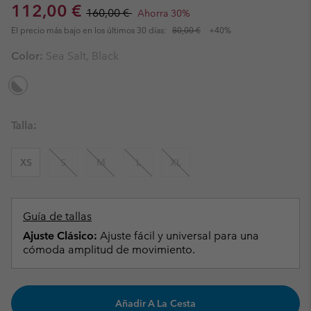
Sale price:
Regular price:
112,00 €
160,00 €
Ahorra 30%
El precio más bajo en los últimos 30 días:
80,00 €
+40%
Color:
Sea Salt, Black
Talla:
XS
S
M
L
XL
Guía de tallas
Ajuste Clásico:
Ajuste fácil y universal para una
cómoda amplitud de movimiento.
Añadir A La Cesta