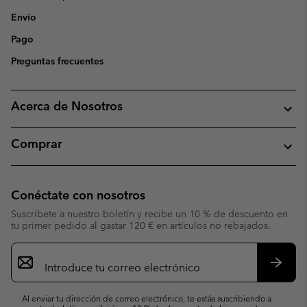
Envío
Pago
Preguntas frecuentes
Acerca de Nosotros
Comprar
Conéctate con nosotros
Suscríbete a nuestro boletín y recibe un 10 % de descuento en
tu primer pedido al gastar 120 € en artículos no rebajados.
Suscripción
de
correo
Suscri
electrónico
Al enviar tu dirección de correo electrónico, te estás suscribiendo a