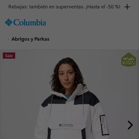
Rebajas: también en superventas. ¡Hasta el -50 %!
SKIP
Columbia
TO
Sportswear
CONTENT
Abrigos y Parkas
SKIP
TO
MAIN
Sale
NAV
SKIP
TO
SEARCH