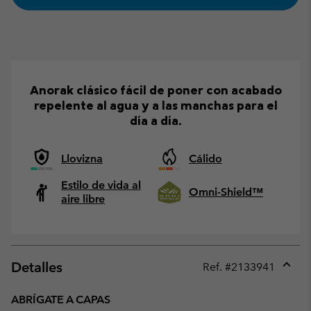
Anorak clásico fácil de poner con acabado
repelente al agua y a las manchas para el
día a día.
Llovizna
Cálido
Estilo de vida al
Omni-Shield™
aire libre
Detalles
Ref. #
2133941
Expan
or
ABRÍGATE A CAPAS
collap