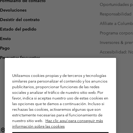
Formulario de contacto
Oportunidades pr
Devoluciones
Responsabilidad 
Desistir del contrato
Afíliate a Columb
Estado del pedido
Programa corpora
Envío
Inversores & pre
Pago
Accesibilidad: N
Preguntas frecuentes
Utilizamos cookies propias y de terceros y tecnologías
similares para personalizar el contenido y los anuncios
publicitarios, proporcionar funciones de las redes
sociales y analizar el tráfico de nuestro sitio web. Por
favor, indica si aceptas nuestro uso de estas cookies en
las opciones que te damos a continuación. Incluso si
rechazas las cookies, activaremos algunas que son
estrictamente necesarias para el funcionamiento de
nuestro sitio web.
Haz clic aquí para conseguir más
información sobre las cookies
España