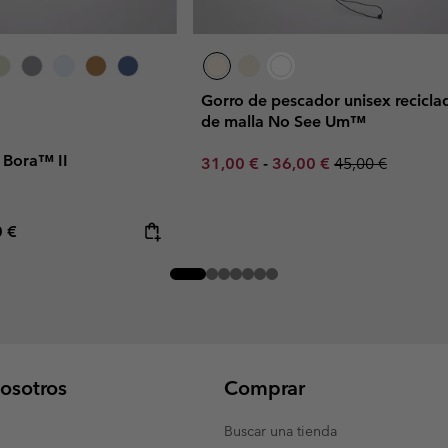
Gorro de pescador unisex recicla
de malla No See Um™
 Bora™ II
Minimum sale price:
Maximum sale price:
Regular price:
31,00 €
-
36,00 €
45,00 €
rice:
mum price:
0 €
osotros
Comprar
Buscar una tienda