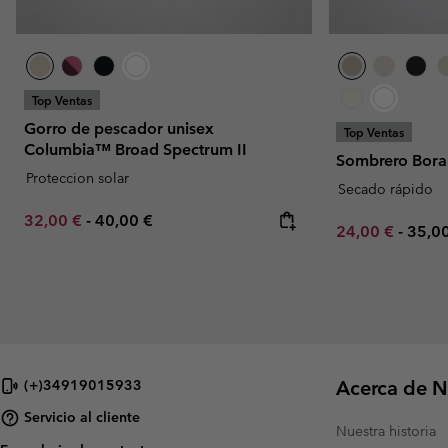
Top Ventas
Gorro de pescador unisex
Top Ventas
Columbia™ Broad Spectrum II
Sombrero Bora
Proteccion solar
Secado rápido
Minimum sale price:
Maximum price:
32,00 €
-
40,00 €
Minimum sale p
Maxi
24,00 €
-
35,0
Acerca de N
(+)34919015933
Servicio al cliente
Nuestra historia