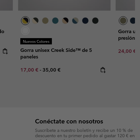
do
Gorra uni
presión 
Nuevos Colores
Gorra unisex Creek Side™ de 5
Minimum s
24,00 €
paneles
Minimum sale price:
Maximum price:
17,00 €
-
35,00 €
Conéctate con nosotros
Suscríbete a nuestro boletín y recibe un 10 % de
descuento en tu primer pedido al gastar 120 € en