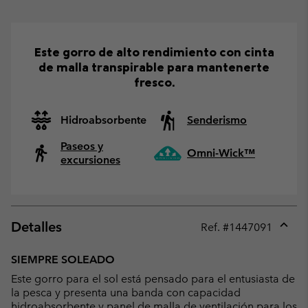
Este gorro de alto rendimiento con cinta
de malla transpirable para mantenerte
fresco.
Hidroabsorbente
Senderismo
Paseos y
Omni-Wick™
excursiones
Detalles
Ref. #
1447091
Expan
or
SIEMPRE SOLEADO
collap
Este gorro para el sol está pensado para el entusiasta de
sectio
la pesca y presenta una banda con capacidad
hidroabsorbente y panel de malla de ventilación para los