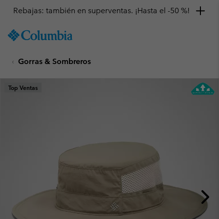
Rebajas: también en superventas. ¡Hasta el -50 %!
SKIP
Columbia
TO
Sportswear
CONTENT
Gorras & Sombreros
SKIP
TO
MAIN
Top Ventas
NAV
SKIP
TO
SEARCH