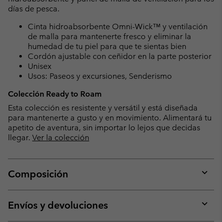
días de pesca.
Cinta hidroabsorbente Omni-Wick™ y ventilación
de malla para mantenerte fresco y eliminar la
humedad de tu piel para que te sientas bien
Cordón ajustable con ceñidor en la parte posterior
Unisex
Usos: Paseos y excursiones, Senderismo
Colección Ready to Roam
Esta colección es resistente y versátil y está diseñada
para mantenerte a gusto y en movimiento. Alimentará tu
apetito de aventura, sin importar lo lejos que decidas
llegar.
Ver la colección
Composición
Expan
or
collap
Envíos y devoluciones
sectio
Expan