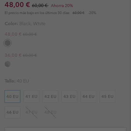
Sale price:
Regular price:
48,00 €
60,00 €
Ahorra 20%
El precio más bajo en los últimos 30 días:
60,00 €
-20%
Color:
Black, White
Regular price:
Sale price:
48,00 €
60,00 €
Regular price:
Sale price:
36,00 €
60,00 €
Talla:
40 EU
40 EU
41 EU
42 EU
43 EU
44 EU
45 EU
46 EU
47 EU
48 EU