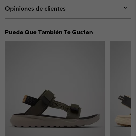
or
collap
Opiniones de clientes
sectio
Expan
or
collap
Puede Que También Te Gusten
sectio