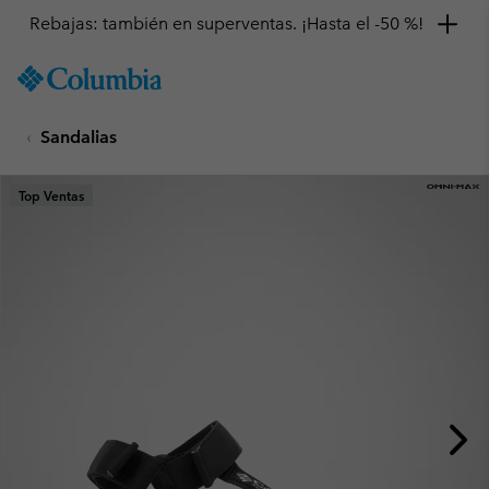
Rebajas: también en superventas. ¡Hasta el -50 %!
SKIP
Columbia
TO
Sportswear
CONTENT
Sandalias
SKIP
TO
MAIN
Top Ventas
NAV
SKIP
TO
SEARCH