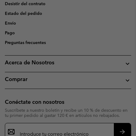
Desistir del contrato
Estado del pedido
Envío
Pago
Preguntas frecuentes
Acerca de Nosotros
Comprar
Conéctate con nosotros
Suscríbete a nuestro boletín y recibe un 10 % de descuento en
tu primer pedido al gastar 120 € en artículos no rebajados.
Suscripción
de