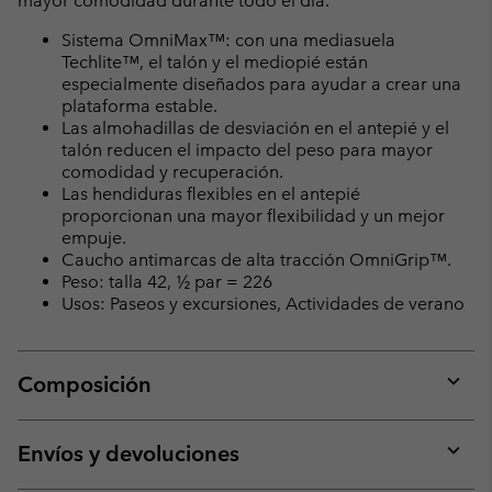
mayor comodidad durante todo el día.
Sistema OmniMax™: con una mediasuela
Techlite™, el talón y el mediopié están
especialmente diseñados para ayudar a crear una
plataforma estable.
Las almohadillas de desviación en el antepié y el
talón reducen el impacto del peso para mayor
comodidad y recuperación.
Las hendiduras flexibles en el antepié
proporcionan una mayor flexibilidad y un mejor
empuje.
Caucho antimarcas de alta tracción OmniGrip™.
Peso: talla 42, ½ par = 226
Usos: Paseos y excursiones, Actividades de verano
Composición
Expan
or
collap
Envíos y devoluciones
sectio
Expan