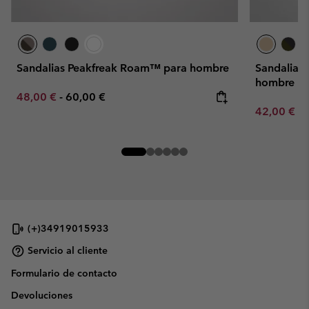
Sandalias Peakfreak Roam™ para hombre
Sandalias
hombre
Minimum sale price:
Maximum price:
48,00 €
-
60,00 €
Minimum sa
42,00 €
-
(+)34919015933
Servicio al cliente
Formulario de contacto
Devoluciones