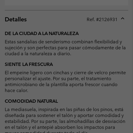
Detalles
Ref. #
2126931
Expan
or
DE LA CIUDAD A LA NATURALEZA
collap
Estas sandalias de senderismo combinan flexibilidad y
sectio
sujeción y son perfectas para pasar cómodamente de la
ciudad a la naturaleza a diario.
SIENTE LA FRESCURA
El empeine ligero con cinchas y cierre de velcro permite
personalizar el ajuste. Por su parte, el tratamiento
antimicrobiano de la plantilla aporta frescor cuando
hace calor.
COMODIDAD NATURAL
La mediasuela, inspirada en las piñas de los pinos, está
diseñada para sostener el talón y aportar comodidad y
estabilidad. Por su parte, las almohadillas de desviación
en el talón y el antepié absorben los impactos para