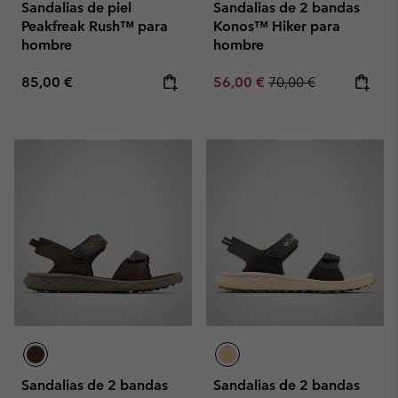
Sandalias de piel
Sandalias de 2 bandas
Peakfreak Rush™ para
Konos™ Hiker para
hombre
hombre
Regular price:
Sale price:
Regular price:
85,00 €
56,00 €
70,00 €
Sandalias de 2 bandas
Sandalias de 2 bandas