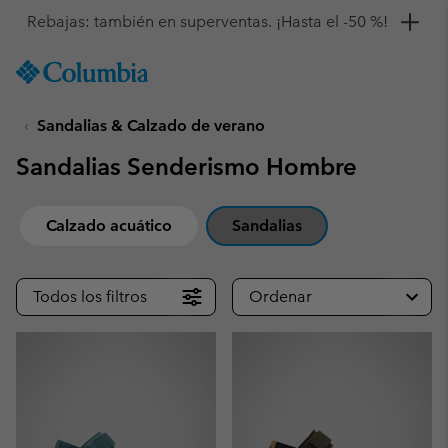
Consigue un 10 % de descuento
SKIP
Columbia
TO
Sportswear
CONTENT
Sandalias & Calzado de verano
SKIP
TO
Sandalias Senderismo Hombre
MAIN
NAV
SKIP
Calzado acuático
Sandalias
TO
SEARCH
Todos los filtros
Ordenar