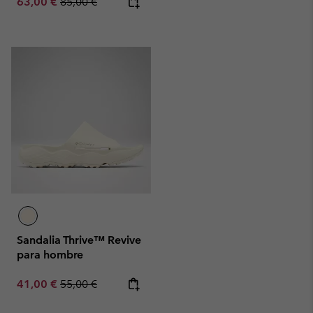
Sale price:
Regular price:
63,00 €
85,00 €
Sandalia Thrive™ Revive
para hombre
Sale price:
Regular price:
41,00 €
55,00 €