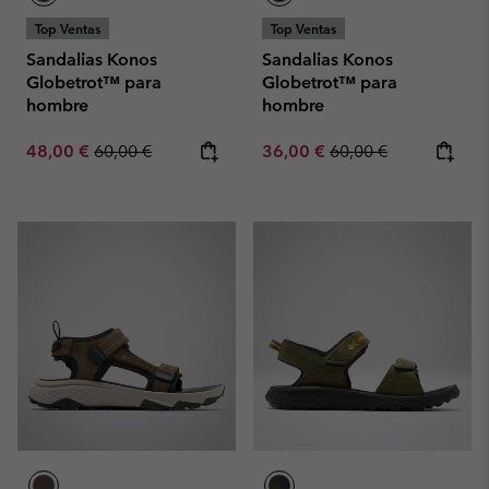
Top Ventas
Top Ventas
Sandalias Konos
Sandalias Konos
Globetrot™ para
Globetrot™ para
hombre
hombre
Sale price:
Regular price:
Sale price:
Regular price:
48,00 €
60,00 €
36,00 €
60,00 €