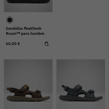
Sandalias Peakfreak
Roam™ para hombre
Regular price:
60,00 €