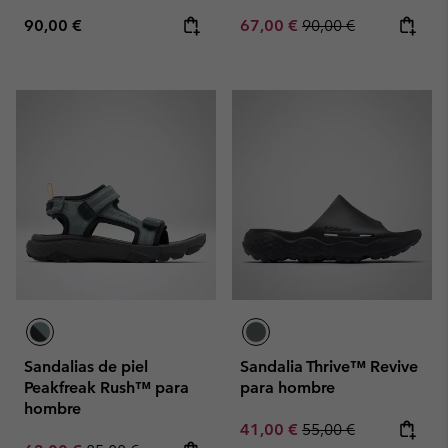
Regular price:
Sale price:
Regular price:
90,00 €
67,00 €
90,00 €
Sandalias de piel
Sandalia Thrive™ Revive
Peakfreak Rush™ para
para hombre
hombre
Sale price:
Regular price:
41,00 €
55,00 €