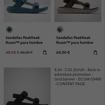
Sandalias Peakfreak
Sandalias Peakfreak
Roam™ para hombre
Roam™ para hombre
Sale price:
Regular price:
Regular price:
48,00 €
60,00 €
60,00 €
8.24 - COL EU/UK - Back to
adventure promotion -
Grid banner - ECOM-53480
- CONTENT PAGE