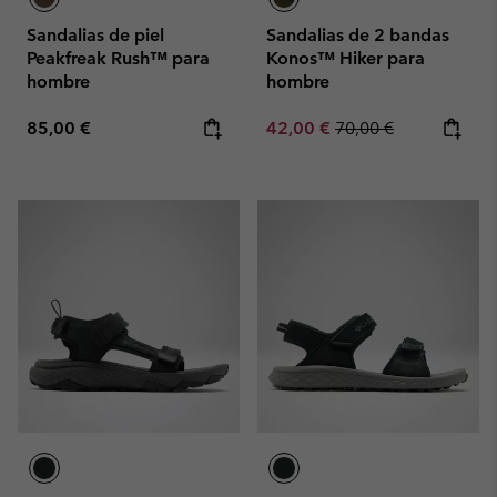
Sandalias de piel
Sandalias de 2 bandas
Peakfreak Rush™ para
Konos™ Hiker para
hombre
hombre
Regular price:
Sale price:
Regular price:
85,00 €
42,00 €
70,00 €