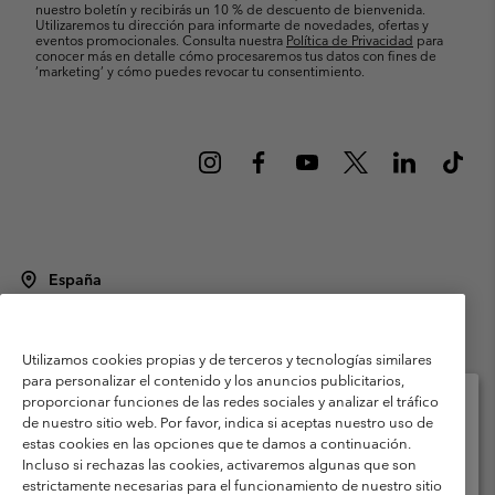
nuestro boletín y recibirás un 10 % de descuento de bienvenida.
Utilizaremos tu dirección para informarte de novedades, ofertas y
eventos promocionales. Consulta nuestra
Política de Privacidad
para
conocer más en detalle cómo procesaremos tus datos con fines de
’marketing’ y cómo puedes revocar tu consentimiento.
España
©
2026
Columbia Sportswear Spain S.L.U. Avenida del Doctor Arce, 14,
28002 Madrid, España. Todos los derechos reservados.
Utilizamos cookies propias y de terceros y tecnologías similares
Condiciones de uso
Terminos de Venta
Garantía
para personalizar el contenido y los anuncios publicitarios,
Política de Privacidad
proporcionar funciones de las redes sociales y analizar el tráfico
de nuestro sitio web. Por favor, indica si aceptas nuestro uso de
Términos y condiciones del programa de miembros
estas cookies en las opciones que te damos a continuación.
Selecciona tu país e idioma envío
Incluso si rechazas las cookies, activaremos algunas que son
Términos De Uso Del Contenido Generado Por Los Usuarios
Compras en línea disponibles
estrictamente necesarias para el funcionamiento de nuestro sitio