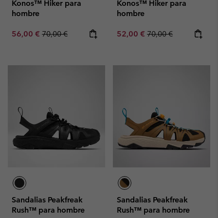
Konos™ Hiker para
Konos™ Hiker para
hombre
hombre
Sale price:
Regular price:
Sale price:
Regular price:
56,00 €
70,00 €
52,00 €
70,00 €
Sandalias Peakfreak
Sandalias Peakfreak
Rush™ para hombre
Rush™ para hombre