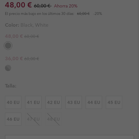
Sale price:
Regular price:
48,00 €
60,00 €
Ahorra 20%
El precio más bajo en los últimos 30 días:
60,00 €
-20%
Color:
Black, White
Regular price:
Sale price:
48,00 €
60,00 €
Regular price:
Sale price:
36,00 €
60,00 €
Talla:
40 EU
41 EU
42 EU
43 EU
44 EU
45 EU
46 EU
47 EU
48 EU