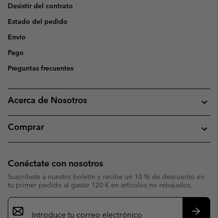
Desistir del contrato
Estado del pedido
Envío
Pago
Preguntas frecuentes
Acerca de Nosotros
Comprar
Conéctate con nosotros
Suscríbete a nuestro boletín y recibe un 10 % de descuento en
tu primer pedido al gastar 120 € en artículos no rebajados.
Suscripción
de