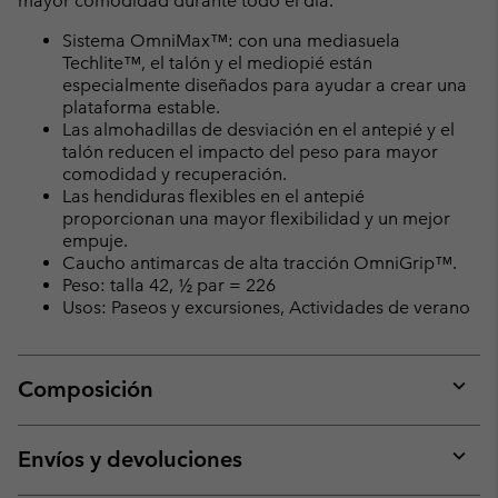
mayor comodidad durante todo el día.
Sistema OmniMax™: con una mediasuela
Techlite™, el talón y el mediopié están
especialmente diseñados para ayudar a crear una
plataforma estable.
Las almohadillas de desviación en el antepié y el
talón reducen el impacto del peso para mayor
comodidad y recuperación.
Las hendiduras flexibles en el antepié
proporcionan una mayor flexibilidad y un mejor
empuje.
Caucho antimarcas de alta tracción OmniGrip™.
Peso: talla 42, ½ par = 226
Usos: Paseos y excursiones, Actividades de verano
Composición
Expan
or
collap
Envíos y devoluciones
sectio
Expan