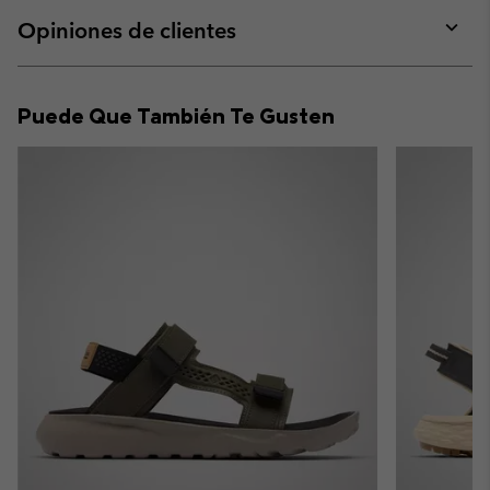
or
collap
Opiniones de clientes
sectio
Expan
or
collap
Puede Que También Te Gusten
sectio