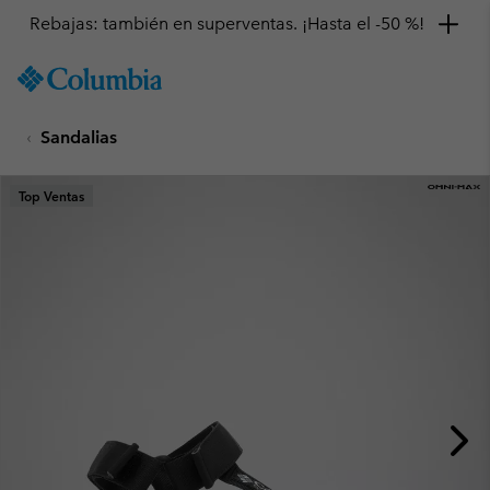
Rebajas: también en superventas. ¡Hasta el -50 %!
SKIP
Columbia
TO
Sportswear
CONTENT
Sandalias
SKIP
TO
MAIN
Top Ventas
NAV
SKIP
TO
SEARCH