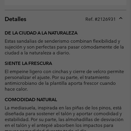
Detalles
Ref. #
2126931
Expan
or
DE LA CIUDAD A LA NATURALEZA
collap
Estas sandalias de senderismo combinan flexibilidad y
sectio
sujeción y son perfectas para pasar cómodamente de la
ciudad a la naturaleza a diario.
SIENTE LA FRESCURA
El empeine ligero con cinchas y cierre de velcro permite
personalizar el ajuste. Por su parte, el tratamiento
antimicrobiano de la plantilla aporta frescor cuando
hace calor.
COMODIDAD NATURAL
La mediasuela, inspirada en las piñas de los pinos, está
diseñada para sostener el talón y aportar comodidad y
estabilidad. Por su parte, las almohadillas de desviación
en el talón y el antepié absorben los impactos para