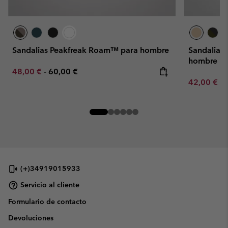
Sandalias Peakfreak Roam™ para hombre
Sandalias
hombre
Minimum sale price:
Maximum price:
48,00 €
-
60,00 €
Minimum sa
42,00 €
-
(+)34919015933
Servicio al cliente
Formulario de contacto
Devoluciones