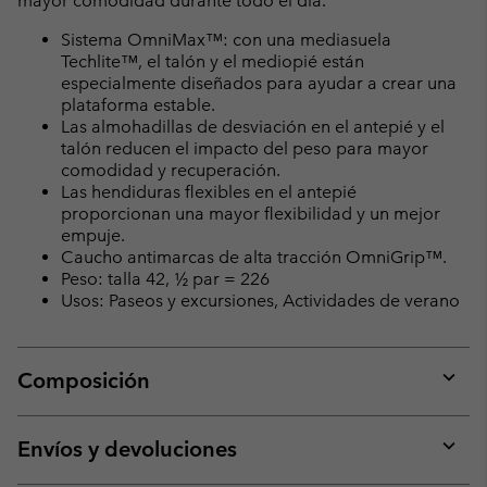
mayor comodidad durante todo el día.
Sistema OmniMax™: con una mediasuela
Techlite™, el talón y el mediopié están
especialmente diseñados para ayudar a crear una
plataforma estable.
Las almohadillas de desviación en el antepié y el
talón reducen el impacto del peso para mayor
comodidad y recuperación.
Las hendiduras flexibles en el antepié
proporcionan una mayor flexibilidad y un mejor
empuje.
Caucho antimarcas de alta tracción OmniGrip™.
Peso: talla 42, ½ par = 226
Usos: Paseos y excursiones, Actividades de verano
Composición
Expan
or
collap
Envíos y devoluciones
sectio
Expan