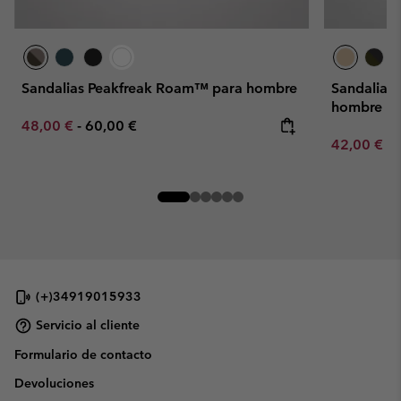
Sandalias Peakfreak Roam™ para hombre
Sandalias
hombre
Minimum sale price:
Maximum price:
48,00 €
-
60,00 €
Minimum sa
42,00 €
-
(+)34919015933
Servicio al cliente
Formulario de contacto
Devoluciones