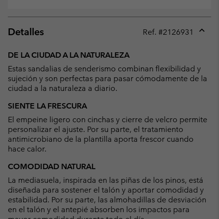
Detalles
Ref. #
2126931
Expan
or
DE LA CIUDAD A LA NATURALEZA
collap
Estas sandalias de senderismo combinan flexibilidad y
sectio
sujeción y son perfectas para pasar cómodamente de la
ciudad a la naturaleza a diario.
SIENTE LA FRESCURA
El empeine ligero con cinchas y cierre de velcro permite
personalizar el ajuste. Por su parte, el tratamiento
antimicrobiano de la plantilla aporta frescor cuando
hace calor.
COMODIDAD NATURAL
La mediasuela, inspirada en las piñas de los pinos, está
diseñada para sostener el talón y aportar comodidad y
estabilidad. Por su parte, las almohadillas de desviación
en el talón y el antepié absorben los impactos para