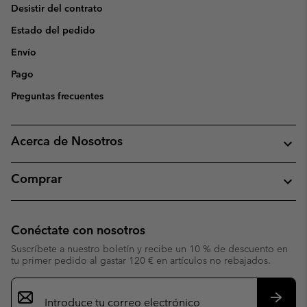
Desistir del contrato
Estado del pedido
Envío
Pago
Preguntas frecuentes
Acerca de Nosotros
Comprar
Conéctate con nosotros
Suscríbete a nuestro boletín y recibe un 10 % de descuento en
tu primer pedido al gastar 120 € en artículos no rebajados.
Suscripción
de