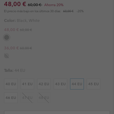
Sale price:
Regular price:
48,00 €
60,00 €
Ahorra 20%
El precio más bajo en los últimos 30 días:
60,00 €
-20%
Color:
Black, White
Regular price:
Sale price:
48,00 €
60,00 €
Regular price:
Sale price:
36,00 €
60,00 €
Talla:
44 EU
40 EU
41 EU
42 EU
43 EU
44 EU
45 EU
46 EU
47 EU
48 EU