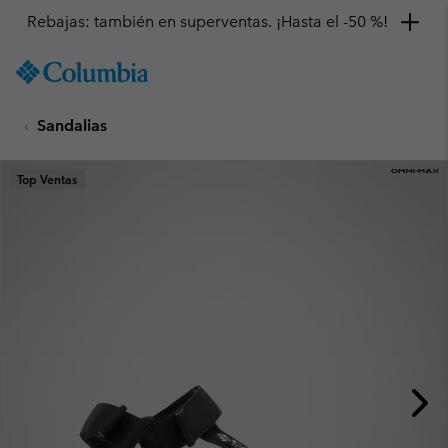
Rebajas: también en superventas. ¡Hasta el -50 %!
SKIP
Columbia
TO
Sportswear
CONTENT
Sandalias
SKIP
TO
MAIN
Top Ventas
NAV
SKIP
TO
SEARCH