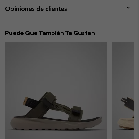
or
collap
Opiniones de clientes
sectio
Expan
or
collap
Puede Que También Te Gusten
sectio