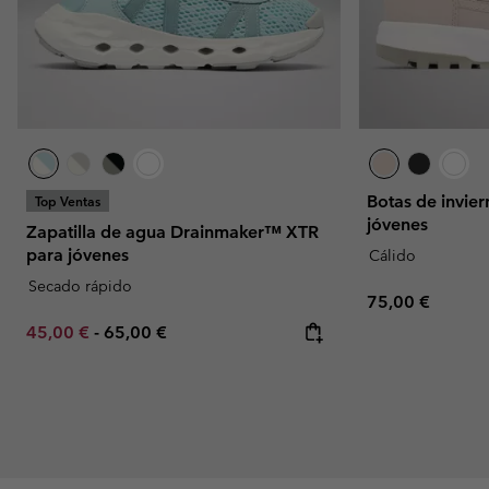
Botas de invie
Top Ventas
jóvenes
Zapatilla de agua Drainmaker™ XTR
para jóvenes
Cálido
Secado rápido
Regular price:
75,00 €
Minimum sale price:
Maximum price:
45,00 €
-
65,00 €