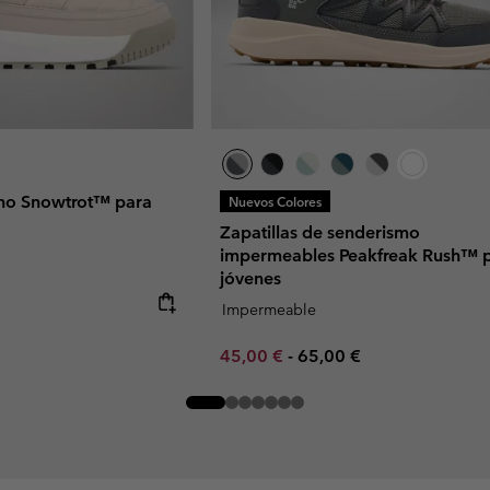
rno Snowtrot™ para
Nuevos Colores
Zapatillas de senderismo
impermeables Peakfreak Rush™ 
jóvenes
Impermeable
Minimum sale price:
Maximum price:
45,00 €
-
65,00 €