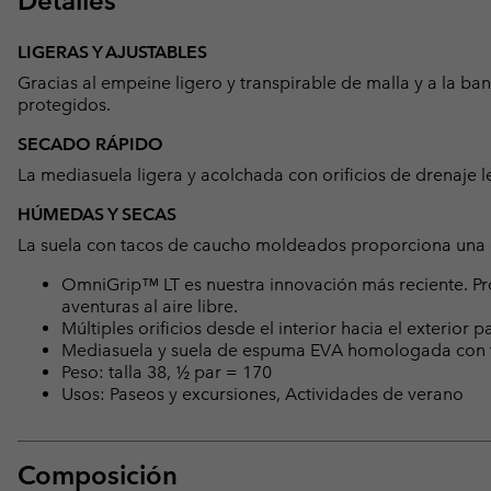
Detalles
LIGERAS Y AJUSTABLES
Gracias al empeine ligero y transpirable de malla y a la ban
protegidos.
SECADO RÁPIDO
La mediasuela ligera y acolchada con orificios de drenaje l
HÚMEDAS Y SECAS
La suela con tacos de caucho moldeados proporciona una e
OmniGrip™ LT es nuestra innovación más reciente. P
aventuras al aire libre.
Múltiples orificios desde el interior hacia el exterior 
Mediasuela y suela de espuma EVA homologada con 
Peso: talla 38, ½ par = 170
Usos: Paseos y excursiones, Actividades de verano
Composición