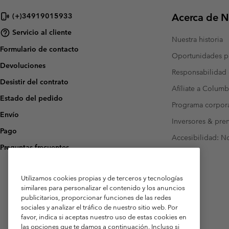
Acerca de N
(+)34919015933
Servicio al cliente
Nuestra historia
Formulario de contacto
Oportunidades pr
Devoluciones
Responsabilidad 
Desistir del contrato
Afíliate a Columb
Estado del pedido
Programa corpora
Envío
Inversores & pre
Pago
Accesibilidad: N
Preguntas frecuentes
Utilizamos cookies propias y de terceros y tecnologías
similares para personalizar el contenido y los anuncios
publicitarios, proporcionar funciones de las redes
sociales y analizar el tráfico de nuestro sitio web. Por
favor, indica si aceptas nuestro uso de estas cookies en
las opciones que te damos a continuación. Incluso si