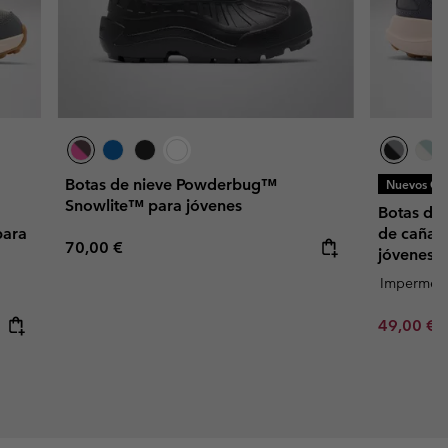
Botas de nieve Powderbug™
Nuevos Col
Snowlite™ para jóvenes
Botas de
para
de caña 
Regular price:
70,00 €
jóvenes
Impermea
Minimum s
49,00 €