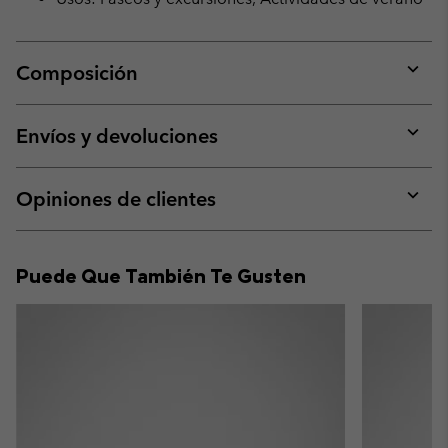
Composición
Expan
or
collap
Envíos y devoluciones
sectio
Expan
or
collap
Opiniones de clientes
sectio
Expan
or
collap
Puede Que También Te Gusten
sectio