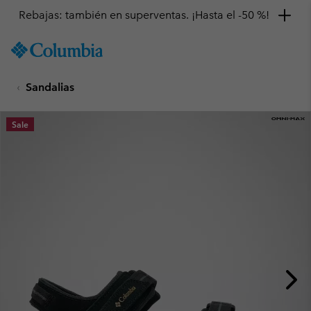
Rebajas: también en superventas. ¡Hasta el -50 %!
SKIP
Columbia
TO
Sportswear
CONTENT
Sandalias
SKIP
TO
MAIN
Sale
NAV
SKIP
TO
SEARCH