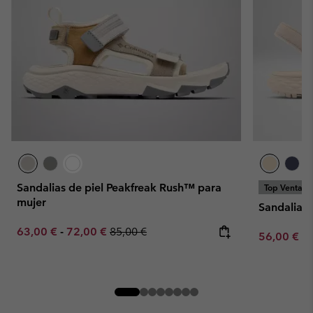
Sandalias de piel Peakfreak Rush™ para
Top Ventas
mujer
Sandalias
Minimum sale price:
Maximum sale price:
Regular price:
63,00 €
-
72,00 €
85,00 €
Minimum sa
56,00 €
-