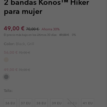
2 bandas Konos™ Hiker
para mujer
Sale price:
Regular price:
49,00 €
70,00 €
Ahorra 30%
El precio más bajo en los últimos 30 días:
49,00 €
0%
Color:
Black, Grill
Regular price:
Sale price:
56,00 €
70,00 €
Regular price:
Sale price:
49,00 €
70,00 €
Talla:
36 EU
37 EU
38 EU
39 EU
40 EU
41 EU