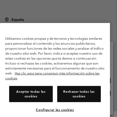
España
©
2026
Columbia Sportswear Spain S.L.U. Avenida del Doctor Arce, 14,
28002 Madrid, España. Todos los derechos reservados.
Utilizamos cookies propias y de terceros y tecnologías similares
Condiciones de uso
Terminos de Venta
Garantía
para personalizar el contenido y los anuncios publicitarios,
Política de Privacidad
proporcionar funciones de las redes sociales y analizar el tráfico
de nuestro sitio web. Por favor, indica si aceptas nuestro uso de
Términos y condiciones del programa de miembros
estas cookies en las opciones que te damos a continuación.
Selecciona tu país e idioma envío
Incluso si rechazas las cookies, activaremos algunas que son
Términos De Uso Del Contenido Generado Por Los Usuarios
Compras en línea disponibles
estrictamente necesarias para el funcionamiento de nuestro sitio
Impressum
Cookies
Public CBCR
web.
Haz clic aquí para conseguir más información sobre las
cookies
Comp
United States
en
Servicio al cliente: Lu. - Vi. de 9:00 a 13:00 y de 14:00 a 18:00
(+)34919015933
línea
Aceptar todas las
Rechazar todas las
Comp
España
dispon
cookies
cookies
en
línea
Ver Todos Los Países
dispon
Configurar las cookies