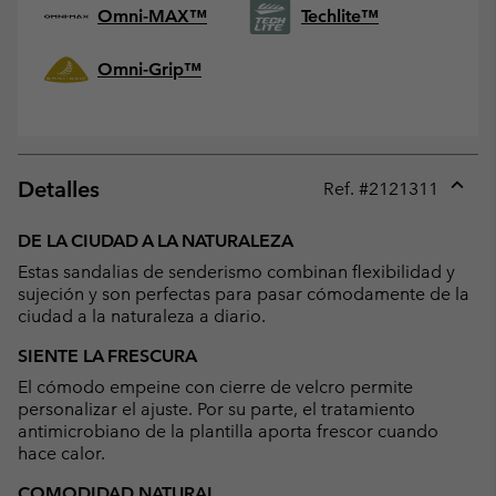
Omni-MAX™
Techlite™
Omni-Grip™
Detalles
Ref. #
2121311
Expan
or
DE LA CIUDAD A LA NATURALEZA
collap
Estas sandalias de senderismo combinan flexibilidad y
sectio
sujeción y son perfectas para pasar cómodamente de la
ciudad a la naturaleza a diario.
SIENTE LA FRESCURA
El cómodo empeine con cierre de velcro permite
personalizar el ajuste. Por su parte, el tratamiento
antimicrobiano de la plantilla aporta frescor cuando
hace calor.
COMODIDAD NATURAL