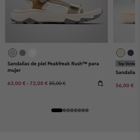
Sandalias de piel Peakfreak Rush™ para
Top Ventas
mujer
Sandalias
Minimum sale price:
Maximum sale price:
Regular price:
63,00 €
-
72,00 €
85,00 €
Minimum sa
56,00 €
-