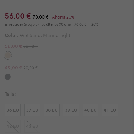
Sale price:
Regular price:
56,00 €
70,00 €
Ahorra 20%
El precio más bajo en los últimos 30 días:
70,00 €
-20%
Color:
Wet Sand, Marine Light
Regular price:
Sale price:
56,00 €
70,00 €
Regular price:
Sale price:
49,00 €
70,00 €
Talla:
36 EU
37 EU
38 EU
39 EU
40 EU
41 EU
42 EU
43 EU