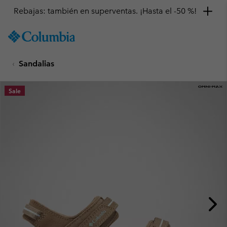
Rebajas: también en superventas. ¡Hasta el -50 %!
SKIP
Columbia
TO
Sportswear
CONTENT
Sandalias
SKIP
TO
MAIN
Sale
NAV
SKIP
TO
SEARCH