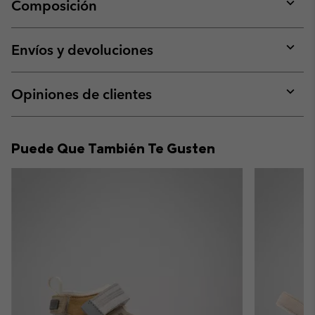
Composición
Expan
or
collap
Envíos y devoluciones
sectio
Expan
or
collap
Opiniones de clientes
sectio
Expan
or
collap
Puede Que También Te Gusten
sectio