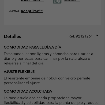
Adapt Trax™
Detalles
Ref. #
2121261
Expan
or
COMODIDAD PARA EL DÍA A DÍA
collap
Estas sandalias son ligeras y cómodas para usarlas a
sectio
diario y perfectas para caminar por la naturaleza o
relajarse al final del día.
AJUSTE FLEXIBLE
El resistente empeine de nobuk con velcro permite
personalizar el ajuste.
COMODIDAD ACOLCHADA
La mediasuela acolchada proporciona mayor
flexibilidad y estabilidad para la planta del pie y reduce