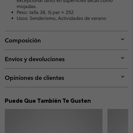
excepcional tanto en superficies secas como
mojadas.
Peso: talla 38, ½ par = 252
Usos: Senderismo, Actividades de verano
Composición
Expan
or
collap
Envíos y devoluciones
sectio
Expan
or
collap
Opiniones de clientes
sectio
Expan
or
collap
Puede Que También Te Gusten
sectio