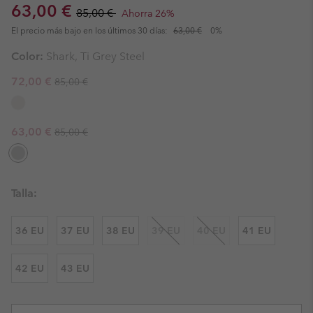
Sale price:
Regular price:
63,00 €
85,00 €
Ahorra 26%
El precio más bajo en los últimos 30 días:
63,00 €
0%
Color:
Shark, Ti Grey Steel
Regular price:
Sale price:
72,00 €
85,00 €
Regular price:
Sale price:
63,00 €
85,00 €
Talla:
36 EU
37 EU
38 EU
39 EU
40 EU
41 EU
42 EU
43 EU