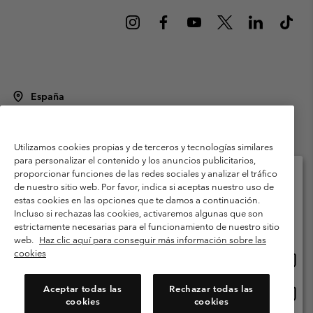
España
©
2026
Columbia Sportswear Spain S.L.U. Avenida del Doctor Arce, 14,
28002 Madrid, España. Todos los derechos reservados.
Utilizamos cookies propias y de terceros y tecnologías similares
Condiciones de uso
Terminos de Venta
Garantía
para personalizar el contenido y los anuncios publicitarios,
Política de Privacidad
proporcionar funciones de las redes sociales y analizar el tráfico
de nuestro sitio web. Por favor, indica si aceptas nuestro uso de
Términos y condiciones del programa de miembros
estas cookies en las opciones que te damos a continuación.
Selecciona tu país e idioma envío
Incluso si rechazas las cookies, activaremos algunas que son
Términos De Uso Del Contenido Generado Por Los Usuarios
Compras en línea disponibles
estrictamente necesarias para el funcionamiento de nuestro sitio
Impressum
Cookies
Public CBCR
web.
Haz clic aquí para conseguir más información sobre las
cookies
Comp
United States
en
Servicio al cliente: Lu. - Vi. de 9:00 a 13:00 y de 14:00 a 18:00
(+)34919015933
línea
Aceptar todas las
Rechazar todas las
Comp
España
dispon
cookies
cookies
en