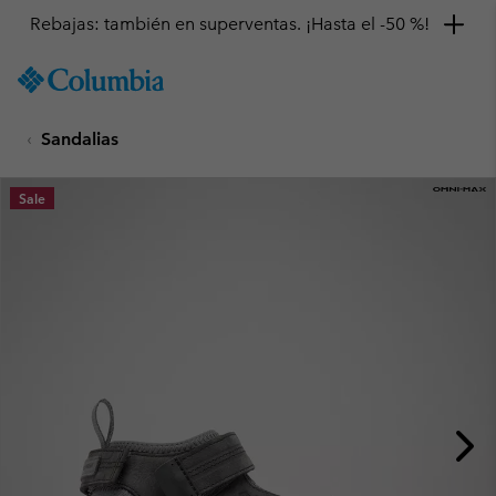
Rebajas: también en superventas. ¡Hasta el -50 %!
SKIP
Columbia
TO
Sportswear
CONTENT
Sandalias
SKIP
TO
MAIN
Sale
NAV
SKIP
TO
SEARCH