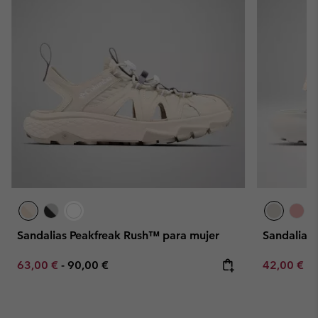
Sandalias Peakfreak Rush™ para mujer
Sandalias
Minimum sale price:
Maximum price:
Minimum sa
63,00 €
-
90,00 €
42,00 €
-