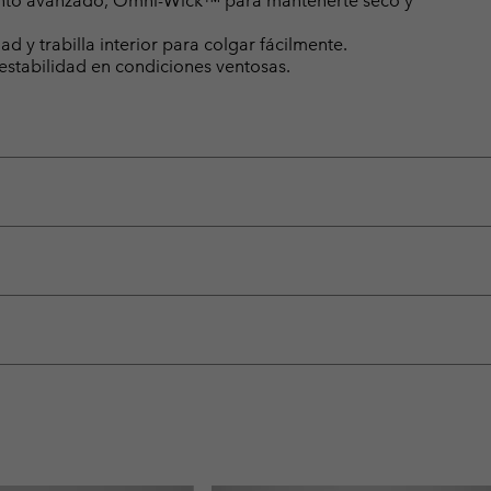
ento avanzado, Omni-Wick™ para mantenerte seco y
ad y trabilla interior para colgar fácilmente.
 estabilidad en condiciones ventosas.