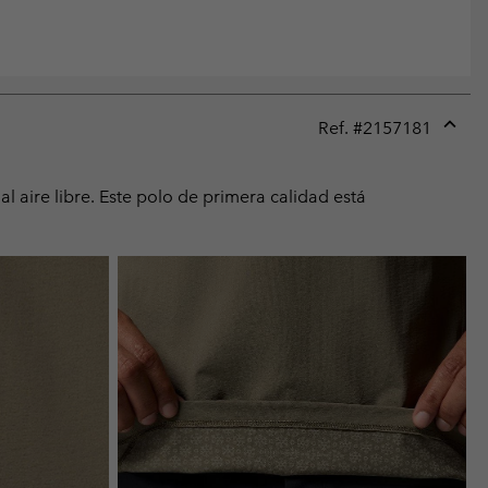
Ref. #
2157181
Expan
or
collap
l aire libre. Este polo de primera calidad está
sectio