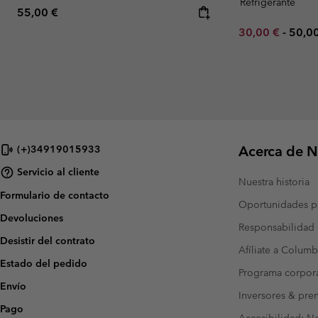
Refrigerante
Regular price:
55,00 €
Minimum sale p
Maxi
30,00 €
-
50,0
Acerca de N
(+)34919015933
Servicio al cliente
Nuestra historia
Formulario de contacto
Oportunidades pr
Devoluciones
Responsabilidad 
Desistir del contrato
Afíliate a Columb
Estado del pedido
Programa corpora
Envío
Inversores & pre
Pago
Accesibilidad: N