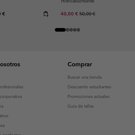
Hidroabsorbente
rice:
mum price:
Sale price:
Regular price:
0 €
40,00 €
50,00 €
osotros
Comprar
Buscar una tienda
ofesionales
Descuento estudiantes
corporativa
Promociones actuales
ia
Guía de tallas
tivo
nsa
o conforme