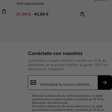
Hidroabsorbente
Minimum sale price:
Maximum price:
31,00 €
-
45,00 €
Conéctate con nosotros
Suscríbete a nuestro boletín y recibe un 10 % de
descuento en tu primer pedido al gastar 120 € en
artículos no rebajados.
Suscripción
de
correo
Susc
electrónico
Al enviar tu dirección de correo electrónico, te estás
suscribiendo a nuestro boletín y recibirás un 10 % de
descuento de bienvenida.
Al enviar tu dirección de correo electrónico, te estás
suscribiendo a nuestro boletín y recibirás un 10 % de