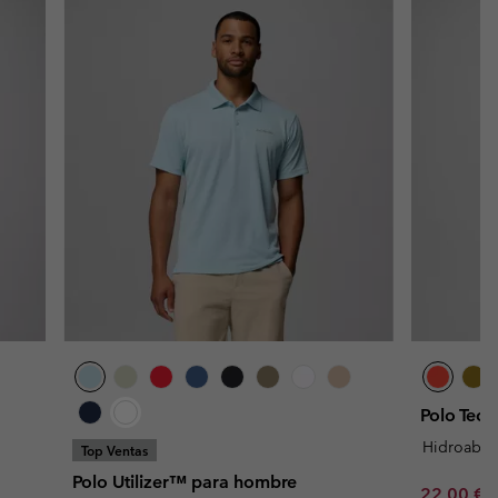
Polo Tech
Hidroabso
Top Ventas
Polo Utilizer™ para hombre
Minimum s
22,00 €