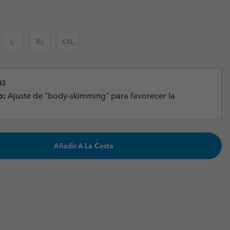
Invierno & de Esquí
Invierno & de Esquí
Guía De Artícolos Impermeables
Guía De Artícolos Impermeables
as grandes
 para mujer
L
XL
XXL
s para hombre
as
o:
Ajuste de "body-skimming" para favorecer la
Añadir A La Cesta