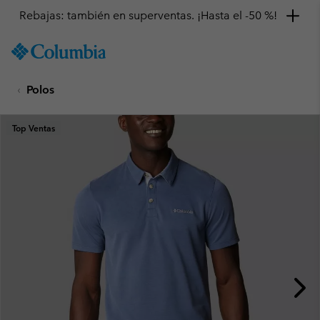
Rebajas: también en superventas. ¡Hasta el -50 %!
SKIP
Columbia
TO
Sportswear
CONTENT
Polos
SKIP
TO
MAIN
Top Ventas
NAV
SKIP
TO
SEARCH