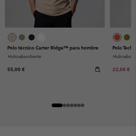
Polo técnico Carter Ridge™ para hombre
Polo Tech 
Hidroabsorbente
Hidroabsor
Regular price:
Minimum sa
55,00 €
22,00 €
-