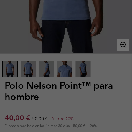
Polo Nelson Point™ para
hombre
Sale price:
Regular price:
40,00 €
50,00 €
Ahorra 20%
El precio más bajo en los últimos 30 días:
50,00 €
-20%