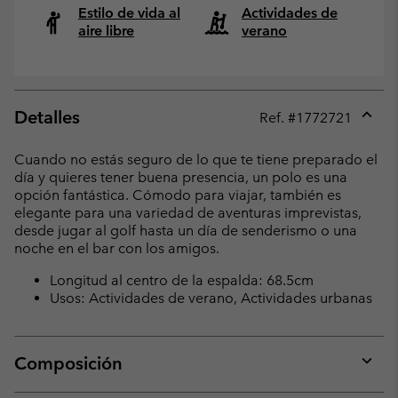
Estilo de vida al
Actividades de
aire libre
verano
Detalles
Ref. #
1772721
Expan
or
Cuando no estás seguro de lo que te tiene preparado el
collap
día y quieres tener buena presencia, un polo es una
sectio
opción fantástica. Cómodo para viajar, también es
elegante para una variedad de aventuras imprevistas,
desde jugar al golf hasta un día de senderismo o una
noche en el bar con los amigos.
Longitud al centro de la espalda: 68.5cm
Usos: Actividades de verano, Actividades urbanas
Composición
Expan
or