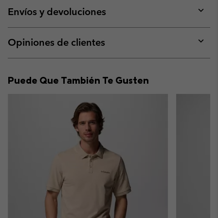
collap
Envíos y devoluciones
sectio
Expan
or
collap
Opiniones de clientes
sectio
Expan
or
collap
Puede Que También Te Gusten
sectio