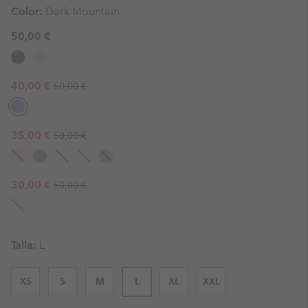
Color:
Dark Mountain
50,00 €
Regular price:
Sale price:
40,00 €
50,00 €
Regular price:
Sale price:
35,00 €
50,00 €
Regular price:
Sale price:
30,00 €
50,00 €
Talla:
L
XS
S
M
L
XL
XXL