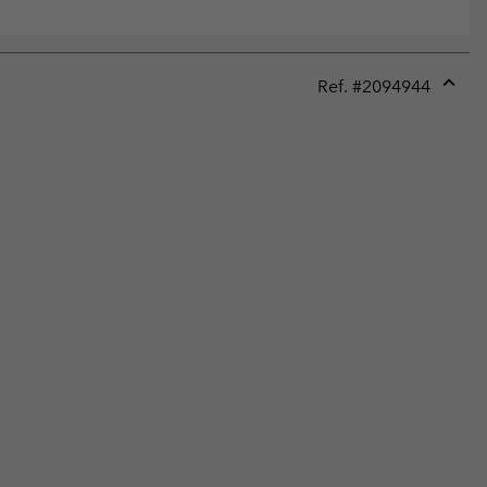
Ref. #
2094944
Expan
or
collap
sectio