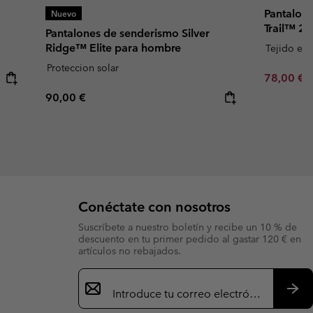
Pantalone
Nuevo
Trail™ 2
Pantalones de senderismo Silver
Ridge™ Elite para hombre
Tejido elá
Proteccion solar
Sale price
R
78,00 €
1
Regular price:
90,00 €
Conéctate con nosotros
Suscríbete a nuestro boletín y recibe un 10 % de
descuento en tu primer pedido al gastar 120 € en
artículos no rebajados.
Suscripción
de
correo
Susc