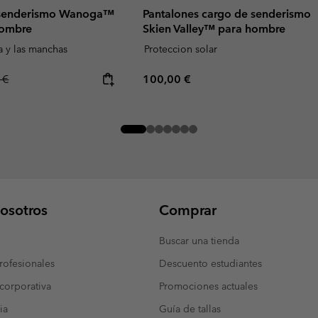
 senderismo Wanoga™
Pantalones cargo de senderismo
hombre
Skien Valley™ para hombre
a y las manchas
Proteccion solar
r price:
Regular price:
 €
100,00 €
osotros
Comprar
Buscar una tienda
ofesionales
Descuento estudiantes
corporativa
Promociones actuales
ia
Guía de tallas