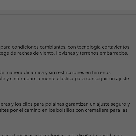
s para condiciones cambiantes, con tecnología cortavientos
tege de rachas de viento, lloviznas y terrenos embarrados.
e manera dinámica y sin restricciones en terrenos
ble y cintura parcialmente elástica para conseguir un ajuste
neras y los clips para polainas garantizan un ajuste seguro y
ites por el camino en los bolsillos con cremallera para las
 características y tecnologías, está diseñada para hacer