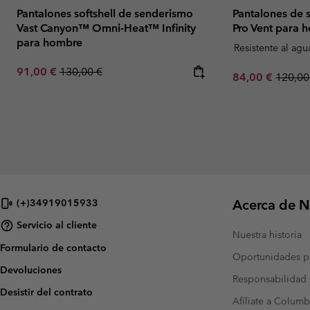
Pantalones softshell de senderismo
Pantalones de
Vast Canyon™ Omni-Heat™ Infinity
Pro Vent para 
para hombre
Resistente al agu
Sale price:
Regular price:
91,00 €
130,00 €
Sale price:
Regula
84,00 €
120,00
Acerca de N
(+)34919015933
Servicio al cliente
Nuestra historia
Formulario de contacto
Oportunidades pr
Devoluciones
Responsabilidad 
Desistir del contrato
Afíliate a Columb