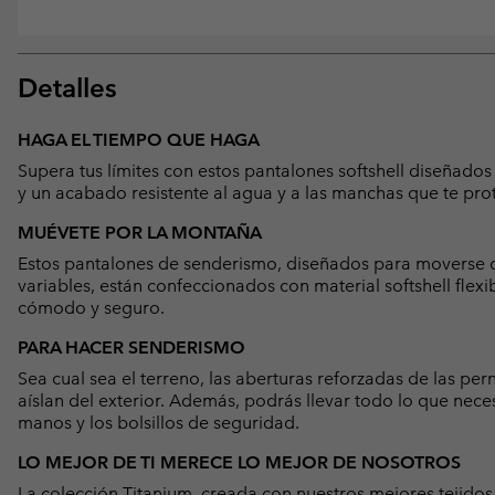
Detalles
HAGA EL TIEMPO QUE HAGA
Supera tus límites con estos pantalones softshell diseñado
y un acabado resistente al agua y a las manchas que te pro
MUÉVETE POR LA MONTAÑA
Estos pantalones de senderismo, diseñados para moverse d
variables, están confeccionados con material softshell flexi
cómodo y seguro.
PARA HACER SENDERISMO
Sea cual sea el terreno, las aberturas reforzadas de las per
aíslan del exterior. Además, podrás llevar todo lo que neces
manos y los bolsillos de seguridad.
LO MEJOR DE TI MERECE LO MEJOR DE NOSOTROS
La colección Titanium, creada con nuestros mejores tejidos,