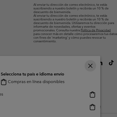
electrónico
Al enviar tu dirección de correo electrónico, te estás
suscribiendo a nuestro boletín y recibirás un 10 % de
descuento de bienvenida.
Al enviar tu dirección de correo electrónico, te estás
suscribiendo a nuestro boletín y recibirás un 10 % de
descuento de bienvenida. Utilizaremos tu dirección para
informarte de novedades, ofertas y eventos
promocionales. Consulta nuestra
Política de Privacidad
para conocer más en detalle cómo procesaremos tus datos
con fines de ’marketing’ y cómo puedes revocar tu
consentimiento.
Selecciona tu país e idioma envío
Compras en línea disponibles
Compras
es
en
línea
Compras
do Generado Por Los Usuarios
Impressum
Cookies
Public CBCR
disponibles
en
línea