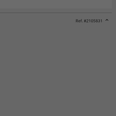
Ref. #
2105831
Expan
or
collap
sectio