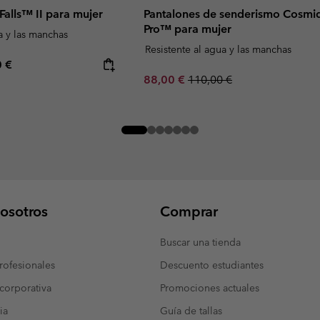
 Falls™ II para mujer
Pantalones de senderismo Cosmi
Pro™ para mujer
a y las manchas
Resistente al agua y las manchas
rice:
mum price:
0 €
Sale price:
Regular price:
88,00 €
110,00 €
osotros
Comprar
Buscar una tienda
ofesionales
Descuento estudiantes
corporativa
Promociones actuales
ia
Guía de tallas