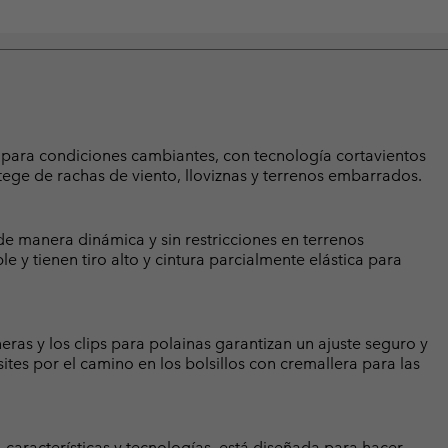
s para condiciones cambiantes, con tecnología cortavientos
tege de rachas de viento, lloviznas y terrenos embarrados.
e manera dinámica y sin restricciones en terrenos
le y tienen tiro alto y cintura parcialmente elástica para
neras y los clips para polainas garantizan un ajuste seguro y
ites por el camino en los bolsillos con cremallera para las
 características y tecnologías, está diseñada para hacer