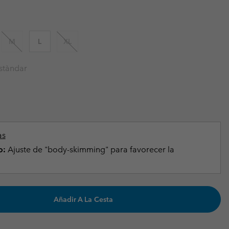
Invierno & de Esquí
Invierno & de Esquí
Guía De Artícolos Impermeables
Guía De Artícolos Impermeables
as grandes
 para mujer
M
L
XL
s para hombre
stàndar
as
o:
Ajuste de "body-skimming" para favorecer la
Añadir A La Cesta