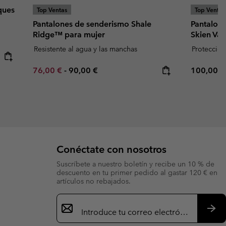
ques
Top Ventas
Top Ventas
Pantalones de senderismo Shale
Pantalon
Ridge™ para mujer
Skien Val
Resistente al agua y las manchas
Proteccion
Minimum sale price:
Maximum price:
Regular p
76,00 €
-
90,00 €
100,00 €
Conéctate con nosotros
Suscríbete a nuestro boletín y recibe un 10 % de
descuento en tu primer pedido al gastar 120 € en
artículos no rebajados.
Suscripción
de
correo
Susc