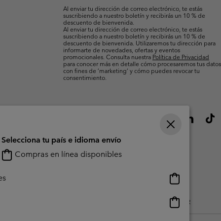
electrónico
Al enviar tu dirección de correo electrónico, te estás
suscribiendo a nuestro boletín y recibirás un 10 % de
descuento de bienvenida.
Al enviar tu dirección de correo electrónico, te estás
suscribiendo a nuestro boletín y recibirás un 10 % de
descuento de bienvenida. Utilizaremos tu dirección para
informarte de novedades, ofertas y eventos
promocionales. Consulta nuestra
Política de Privacidad
para conocer más en detalle cómo procesaremos tus datos
con fines de ’marketing’ y cómo puedes revocar tu
consentimiento.
Selecciona tu país e idioma envío
Compras en línea disponibles
Compras
es
en
línea
Compras
do Generado Por Los Usuarios
Impressum
Cookies
Public CBCR
disponibles
en
línea