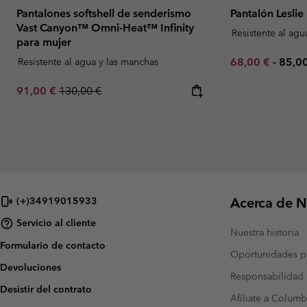
Pantalones softshell de senderismo
Pantalón Leslie
Vast Canyon™ Omni-Heat™ Infinity
Resistente al agu
para mujer
Minimum sale p
Maxi
Resistente al agua y las manchas
68,00 €
-
85,0
Sale price:
Regular price:
91,00 €
130,00 €
Acerca de N
(+)34919015933
Servicio al cliente
Nuestra historia
Formulario de contacto
Oportunidades pr
Devoluciones
Responsabilidad 
Desistir del contrato
Afíliate a Columb