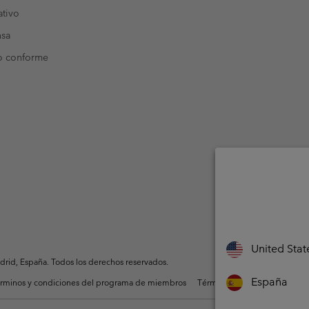
tivo
nsa
o conforme
United Stat
rid, España. Todos los derechos reservados.
España
rminos y condiciones del programa de miembros
Términos De Uso Del Conteni