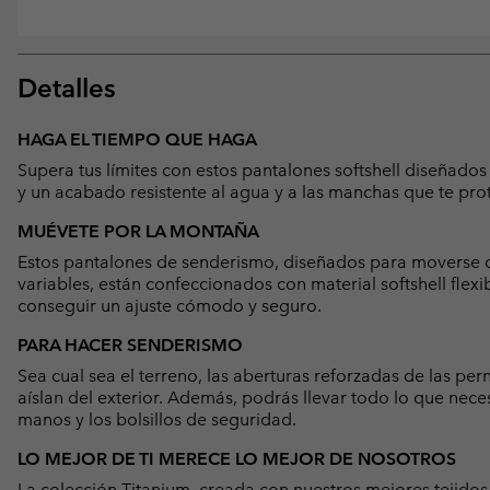
Detalles
HAGA EL TIEMPO QUE HAGA
Supera tus límites con estos pantalones softshell diseñado
y un acabado resistente al agua y a las manchas que te pro
MUÉVETE POR LA MONTAÑA
Estos pantalones de senderismo, diseñados para moverse d
variables, están confeccionados con material softshell flexib
conseguir un ajuste cómodo y seguro.
PARA HACER SENDERISMO
Sea cual sea el terreno, las aberturas reforzadas de las per
aíslan del exterior. Además, podrás llevar todo lo que neces
manos y los bolsillos de seguridad.
LO MEJOR DE TI MERECE LO MEJOR DE NOSOTROS
La colección Titanium, creada con nuestros mejores tejidos,