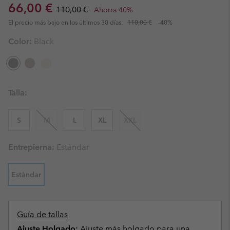
Sale price:
Regular price:
66,00 €
110,00 €
Ahorra 40%
El precio más bajo en los últimos 30 días:
110,00 €
-40%
Color:
Black
Talla:
S
M
L
XL
XXL
Entrepierna:
Estàndar
Estàndar
Guía de tallas
Ajuste Holgado:
Ajuste más holgado para una