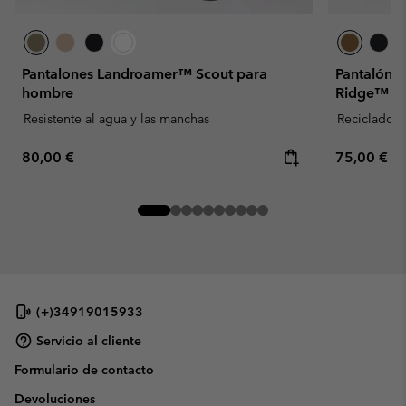
Pantalones Landroamer™ Scout para
Pantalón d
hombre
Ridge™ pa
Resistente al agua y las manchas
Reciclado
Regular price:
Regular pr
80,00 €
75,00 €
(+)34919015933
Servicio al cliente
Formulario de contacto
Devoluciones