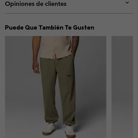
collap
Opiniones de clientes
sectio
Expan
or
collap
Puede Que También Te Gusten
sectio