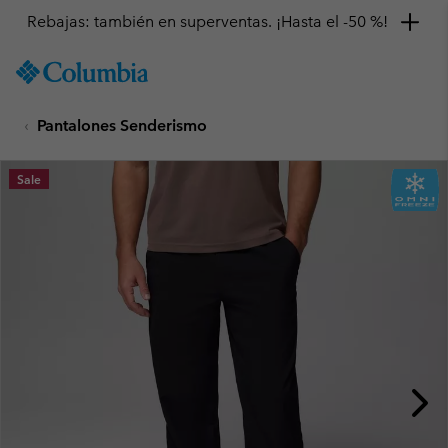
Rebajas: también en superventas. ¡Hasta el -50 %!
SKIP
Columbia
TO
Sportswear
CONTENT
Pantalones Senderismo
SKIP
TO
MAIN
Sale
NAV
SKIP
TO
SEARCH