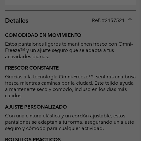
Detalles
Ref. #
2157521
Expan
or
COMODIDAD EN MOVIMIENTO
collap
Estos pantalones ligeros te mantienen fresco con Omni-
sectio
Freeze™ y un ajuste seguro que se adapta a tus
actividades diarias.
FRESCOR CONSTANTE
Gracias a la tecnología Omni-Freeze™, sentirás una brisa
fresca mientras caminas por la ciudad. Este tejido ayuda
a mantenerte seco y cómodo, incluso en los días más
cálidos.
AJUSTE PERSONALIZADO
Con una cintura elástica y un cordón ajustable, estos
pantalones se adaptan a tu forma, asegurando un ajuste
seguro y cómodo para cualquier actividad.
BOLSILLOS PRÁCTICOS