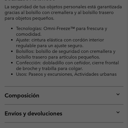
La seguridad de tus objetos personales está garantizada
gracias al bolsillo con cremallera y al bolsillo trasero
para objetos pequeños.
Tecnologías: Omni-Freeze™ para frescura y
comodidad.
Ajuste: cintura elástica con cordón interior
regulable para un ajuste seguro.
Bolsillos: bolsillo de seguridad con cremallera y
bolsillo trasero para artículos pequeños.
Confección: dobladillo con ceñidor, cierre frontal
de broche y trabilla para colgar.
Usos: Paseos y excursiones, Actividades urbanas
Composición
Expan
or
collap
Envíos y devoluciones
sectio
Expan
or