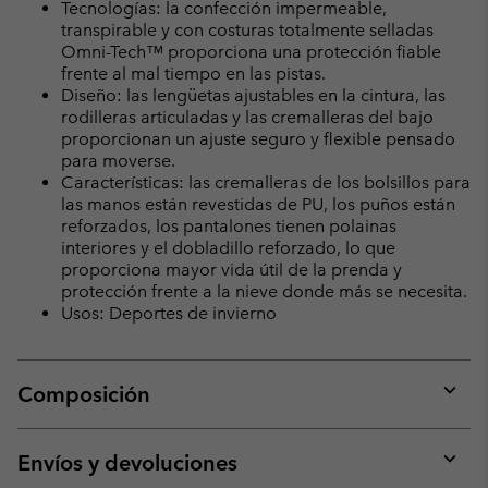
Tecnologías: la confección impermeable,
transpirable y con costuras totalmente selladas
Omni-Tech™ proporciona una protección fiable
frente al mal tiempo en las pistas.
Diseño: las lengüetas ajustables en la cintura, las
rodilleras articuladas y las cremalleras del bajo
proporcionan un ajuste seguro y flexible pensado
para moverse.
Características: las cremalleras de los bolsillos para
las manos están revestidas de PU, los puños están
reforzados, los pantalones tienen polainas
interiores y el dobladillo reforzado, lo que
proporciona mayor vida útil de la prenda y
protección frente a la nieve donde más se necesita.
Usos: Deportes de invierno
Composición
Expan
or
collap
Envíos y devoluciones
sectio
Expan