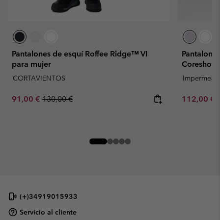
Pantalones de esquí Roffee Ridge™ VI
Pantalone
para mujer
Coreshot™
CORTAVIENTOS
Impermeab
Sale price:
Regular price:
Sale price:
91,00 €
130,00 €
112,00 €
(+)34919015933
Servicio al cliente