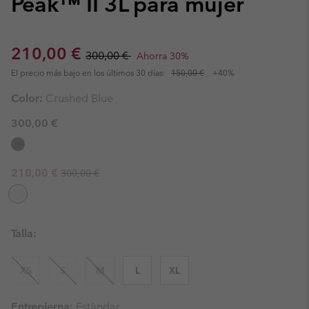
Peak™ II 3L para mujer
Sale price:
Regular price:
210,00 €
300,00 €
Ahorra 30%
El precio más bajo en los últimos 30 días:
150,00 €
+40%
Color:
Crushed Blue
300,00 €
Regular price:
Sale price:
210,00 €
300,00 €
Talla:
XS
S
M
L
XL
Entrepierna:
Estàndar