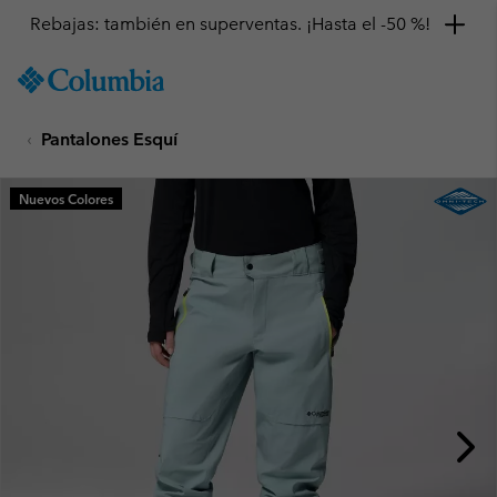
Rebajas: también en superventas. ¡Hasta el -50 %!
SKIP
Columbia
TO
Sportswear
CONTENT
Pantalones Esquí
SKIP
TO
MAIN
Nuevos Colores
NAV
SKIP
TO
SEARCH