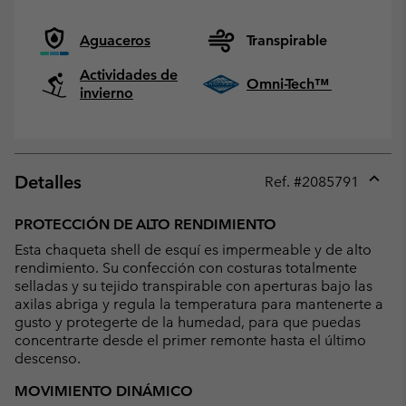
Aguaceros
Transpirable
Actividades de
Omni-Tech™
invierno
Detalles
Ref. #
2085791
Expan
or
PROTECCIÓN DE ALTO RENDIMIENTO
collap
Esta chaqueta shell de esquí es impermeable y de alto
sectio
rendimiento. Su confección con costuras totalmente
selladas y su tejido transpirable con aperturas bajo las
axilas abriga y regula la temperatura para mantenerte a
gusto y protegerte de la humedad, para que puedas
concentrarte desde el primer remonte hasta el último
descenso.
MOVIMIENTO DINÁMICO