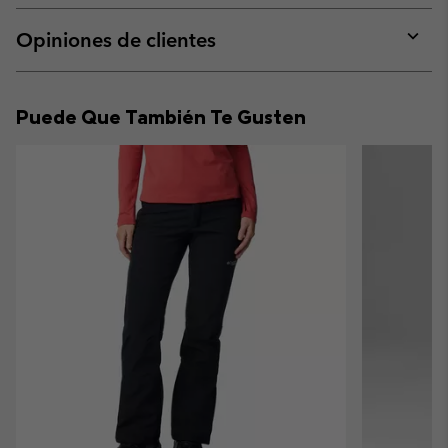
or
collap
Opiniones de clientes
sectio
Expan
or
collap
Puede Que También Te Gusten
sectio