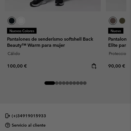
Nuevos Colores
Nuevo
Pantalones de senderismo softshell Back
Pantalone
Beauty™ Warm para mujer
Elite para
Cálido
Proteccion 
Regular price:
Regular pr
100,00 €
90,00 €
(+)34919015933
Servicio al cliente