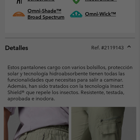
Omni-Shade™
Omni-Wick™
Broad Spectrum
Detalles
Ref. #
2119143
Expan
or
collap
Estos pantalones cargo con varios bolsillos, protección
sectio
solar y tecnología hidroabsorbente tienen todas las
funcionalidades que necesitas para salir a caminar.
Además, han sido tratados con la tecnología Insect
Shield® que repele los insectos. Resistente, testada,
aprobada e inodora.