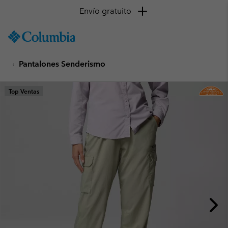
Envío gratuito
SKIP
Columbia
TO
Sportswear
CONTENT
Pantalones Senderismo
SKIP
TO
MAIN
Top Ventas
NAV
SKIP
TO
SEARCH