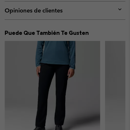
or
collap
Opiniones de clientes
sectio
Expan
or
collap
Puede Que También Te Gusten
sectio