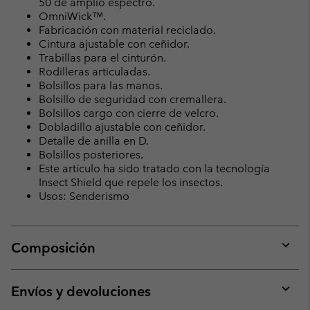
50 de amplio espectro.
OmniWick™.
Fabricación con material reciclado.
Cintura ajustable con ceñidor.
Trabillas para el cinturón.
Rodilleras articuladas.
Bolsillos para las manos.
Bolsillo de seguridad con cremallera.
Bolsillos cargo con cierre de velcro.
Dobladillo ajustable con ceñidor.
Detalle de anilla en D.
Bolsillos posteriores.
Este artículo ha sido tratado con la tecnología
Insect Shield que repele los insectos.
Usos: Senderismo
Composición
Expan
or
collap
Envíos y devoluciones
sectio
Expan