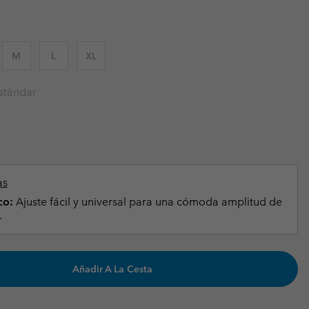
Invierno & de Esquí
Invierno & de Esquí
Guía De Artícolos Impermeables
Guía De Artícolos Impermeables
as grandes
 para mujer
M
L
XL
s para hombre
stàndar
as
co:
Ajuste fácil y universal para una cómoda amplitud de
.
Añadir A La Cesta