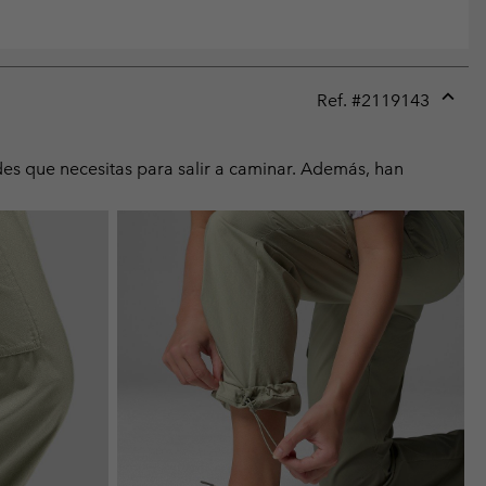
Ref. #
2119143
Expan
or
collap
des que necesitas para salir a caminar. Además, han
sectio