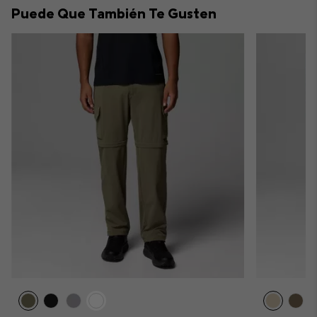
Puede Que También Te Gusten
sectio