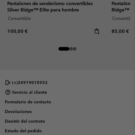
Pantalones de senderismo convertibles
Pantalón c
Silver Ridge™ Elite para hombre
Ridge™ Uti
Convertible
Convertible
Regular price:
Regular pr
100,00 €
85,00 €
(+)34919015933
Servicio al cliente
Formulario de contacto
Devoluciones
Desistir del contrato
Estado del pedido