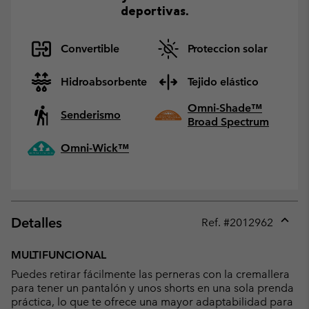
deportivas.
Convertible
Proteccion solar
Hidroabsorbente
Tejido elástico
Omni-Shade™
Senderismo
Broad Spectrum
Omni-Wick™
Detalles
Ref. #
2012962
Expan
or
MULTIFUNCIONAL
collap
Puedes retirar fácilmente las perneras con la cremallera
sectio
para tener un pantalón y unos shorts en una sola prenda
práctica, lo que te ofrece una mayor adaptabilidad para