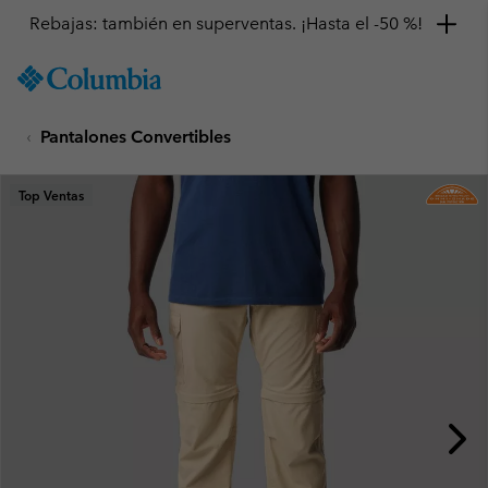
Rebajas: también en superventas. ¡Hasta el -50 %!
SKIP
Columbia
TO
Sportswear
CONTENT
Pantalones Convertibles
SKIP
TO
MAIN
Top Ventas
NAV
SKIP
TO
SEARCH