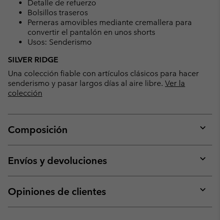
Detalle de refuerzo
Bolsillos traseros
Perneras amovibles mediante cremallera para
convertir el pantalón en unos shorts
Usos: Senderismo
SILVER RIDGE
Una colección fiable con artículos clásicos para hacer
senderismo y pasar largos días al aire libre.
Ver la
colección
Composición
Expan
or
collap
Envíos y devoluciones
sectio
Expan
or
collap
Opiniones de clientes
sectio
Expan
or
collap