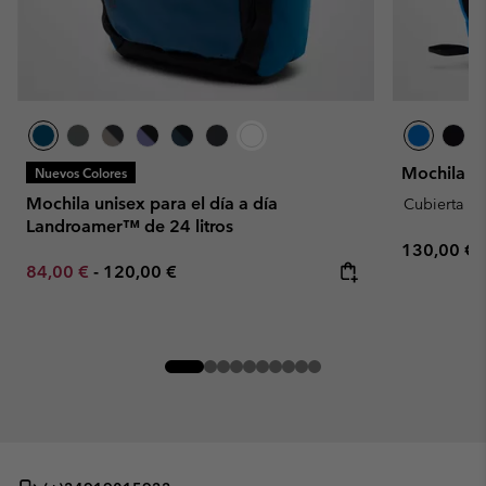
Mochila de
Nuevos Colores
Mochila unisex para el día a día
Cubierta par
Landroamer™ de 24 litros
Regular pr
130,00 €
Minimum sale price:
Maximum price:
84,00 €
-
120,00 €