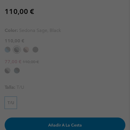
Regular price:
110,00 €
Color:
Sedona Sage, Black
110,00 €
Regular price:
Sale price:
77,00 €
110,00 €
Talla:
T/U
T/U
Añadir A La Cesta