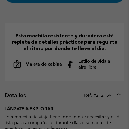
Esta mochila resistente y duradera está
repleta de detalles prácticos para seguirte
el ritmo por donde te lleve el día.
Estilo de vida al
Maleta de cabina
aire libre
Detalles
Ref. #
2121591
Expan
or
LÁNZATE A EXPLORAR
collap
Esta mochila de viaje tiene todo lo que necesitas y está
sectio
lista para acompañarte durante días o semanas de
aventura, vayas adonde vayas.