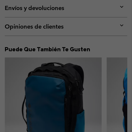
or
collap
Envíos y devoluciones
sectio
Expan
or
collap
Opiniones de clientes
sectio
Expan
or
collap
Puede Que También Te Gusten
sectio