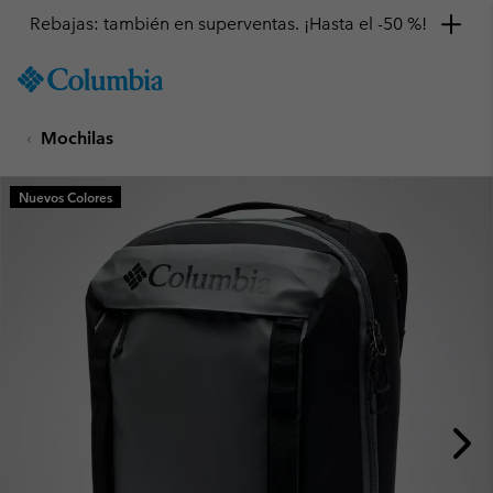
Rebajas: también en superventas. ¡Hasta el -50 %!
SKIP
Columbia
TO
Sportswear
CONTENT
Mochilas
SKIP
TO
MAIN
Nuevos Colores
NAV
SKIP
TO
SEARCH