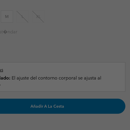
Invierno & de Esquí
Invierno & de Esquí
Guía De Artícolos Impermeables
Guía De Artícolos Impermeables
M
L
XL
as grandes
 para mujer
st�ndar
s para hombre
as
lado:
El ajuste del contorno corporal se ajusta al
.
Añadir A La Cesta