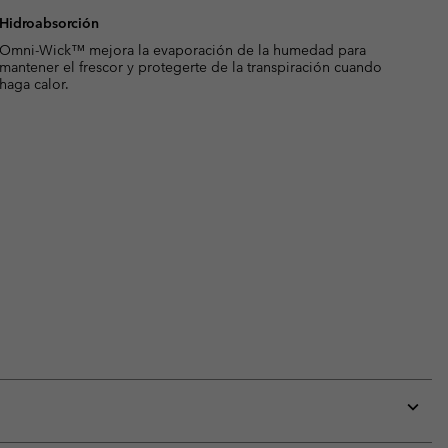
Hidroabsorción
Omni-Wick™ mejora la evaporación de la humedad para
mantener el frescor y protegerte de la transpiración cuando
haga calor.
Expan
or