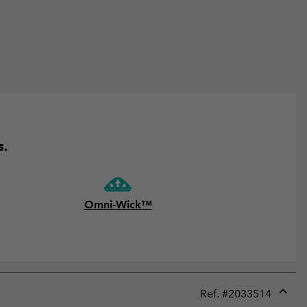
s.
Omni-Wick™
Ref. #
2033514
Expan