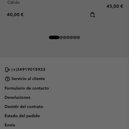
Cálido
Regular pr
45,00 €
Regular price:
40,00 €
(+)34919015933
Servicio al cliente
Formulario de contacto
Devoluciones
Desistir del contrato
Estado del pedido
Envío