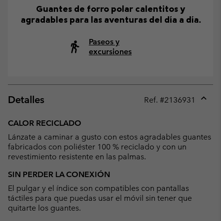
Guantes de forro polar calentitos y
agradables para las aventuras del día a día.
Paseos y
excursiones
Detalles
Ref. #
2136931
Expan
or
CALOR RECICLADO
collap
Lánzate a caminar a gusto con estos agradables guantes
sectio
fabricados con poliéster 100 % reciclado y con un
revestimiento resistente en las palmas.
SIN PERDER LA CONEXIÓN
El pulgar y el índice son compatibles con pantallas
táctiles para que puedas usar el móvil sin tener que
quitarte los guantes.