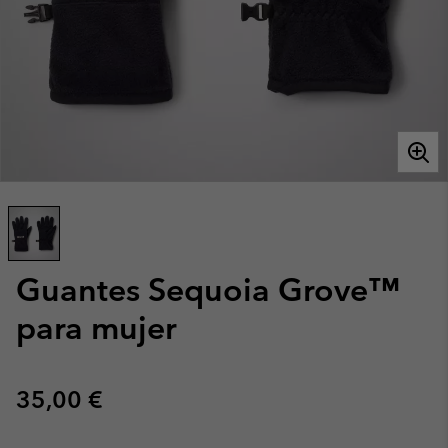
Guantes Sequoia Grove™
para mujer
Regular price:
35,00 €