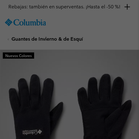
Rebajas: también en superventas. ¡Hasta el -50 %!
SKIP
Columbia
TO
Sportswear
CONTENT
Guantes de Invierno & de Esquí
SKIP
TO
MAIN
Nuevos Colores
NAV
SKIP
TO
SEARCH