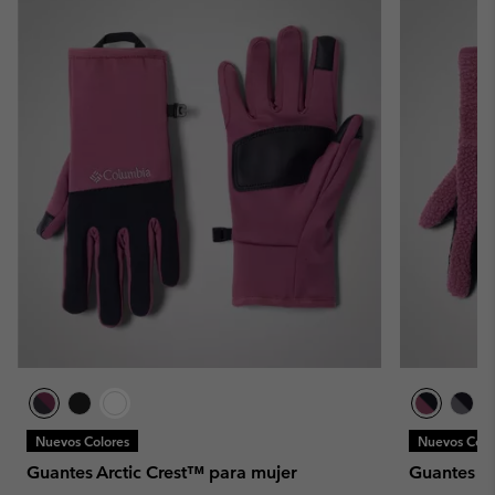
Nuevos Colores
Nuevos Colo
Guantes Arctic Crest™ para mujer
Guantes sh