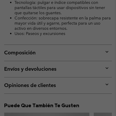
Tecnología: pulgar e índice compatibles con
pantallas táctiles para usar dispositivos sin tener
que quitarse los guantes.
Confección: sobrecapa resistente en la palma para
mayor vida útil y agarre, perfecta para un uso
activo en diversos entornos.
Usos: Paseos y excursiones
Composición
Expan
or
collap
Envíos y devoluciones
sectio
Expan
or
collap
Opiniones de clientes
sectio
Expan
or
collap
Puede Que También Te Gusten
sectio