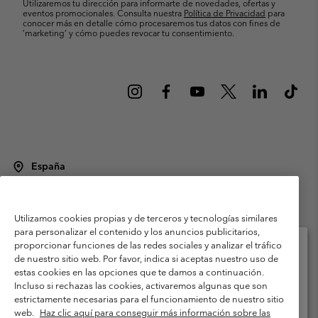
Utilizaremos tu dirección para informarte de novedades, ofertas y
eventos promocionales. Consulta nuestra
Política de Privacidad
para
conocer más en detalle cómo procesaremos tus datos con fines de
’marketing’ y cómo puedes revocar tu consentimiento.
España
©
2026
Columbia Sportswear Spain S.L.U. Avenida del Doctor Arce, 14,
28002 Madrid, España. Todos los derechos reservados.
Utilizamos cookies propias y de terceros y tecnologías similares
Condiciones de uso
Terminos de Venta
Garantía
para personalizar el contenido y los anuncios publicitarios,
Política de Privacidad
proporcionar funciones de las redes sociales y analizar el tráfico
de nuestro sitio web. Por favor, indica si aceptas nuestro uso de
Términos y condiciones del programa de miembros
estas cookies en las opciones que te damos a continuación.
Selecciona tu país e idioma envío
Incluso si rechazas las cookies, activaremos algunas que son
Términos De Uso Del Contenido Generado Por Los Usuarios
Compras en línea disponibles
estrictamente necesarias para el funcionamiento de nuestro sitio
Impressum
Cookies
Public CBCR
web.
Haz clic aquí para conseguir más información sobre las