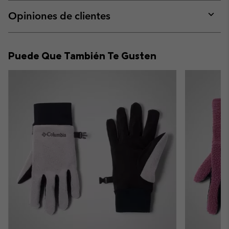
or
collap
Opiniones de clientes
sectio
Expan
or
collap
Puede Que También Te Gusten
sectio