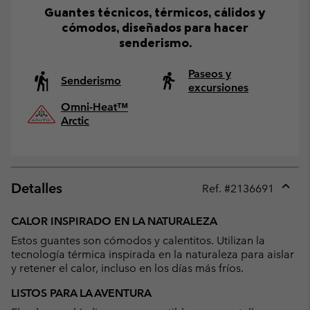
Guantes técnicos, térmicos, cálidos y
cómodos, diseñados para hacer
senderismo.
Paseos y
Senderismo
excursiones
Omni-Heat™
Arctic
Detalles
Ref. #
2136691
Expan
or
CALOR INSPIRADO EN LA NATURALEZA
collap
Estos guantes son cómodos y calentitos. Utilizan la
sectio
tecnología térmica inspirada en la naturaleza para aislar
y retener el calor, incluso en los días más fríos.
LISTOS PARA LA AVENTURA