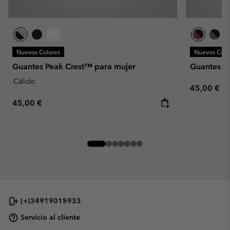
Nuevos Colores
Nuevos Colo
Guantes Peak Crest™ para mujer
Guantes sh
Cálido
Regular pr
45,00 €
Regular price:
45,00 €
(+)34919015933
Servicio al cliente