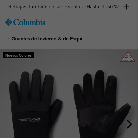
Rebajas: también en superventas. ¡Hasta el -50 %!
SKIP
Columbia
TO
Sportswear
CONTENT
Guantes de Invierno & de Esquí
SKIP
TO
MAIN
Nuevos Colores
NAV
SKIP
TO
SEARCH