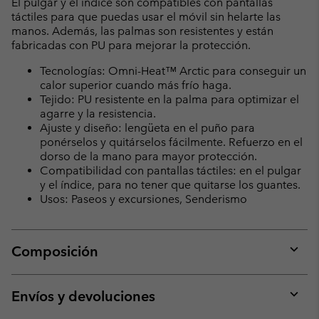
El pulgar y el índice son compatibles con pantallas
táctiles para que puedas usar el móvil sin helarte las
manos. Además, las palmas son resistentes y están
fabricadas con PU para mejorar la protección.
Tecnologías: Omni-Heat™ Arctic para conseguir un
calor superior cuando más frío haga.
Tejido: PU resistente en la palma para optimizar el
agarre y la resistencia.
Ajuste y diseño: lengüeta en el puño para
ponérselos y quitárselos fácilmente. Refuerzo en el
dorso de la mano para mayor protección.
Compatibilidad con pantallas táctiles: en el pulgar
y el índice, para no tener que quitarse los guantes.
Usos: Paseos y excursiones, Senderismo
Composición
Expan
or
collap
Envíos y devoluciones
sectio
Expan