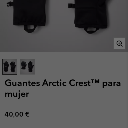
Guantes Arctic Crest™ para
mujer
Regular price:
40,00 €