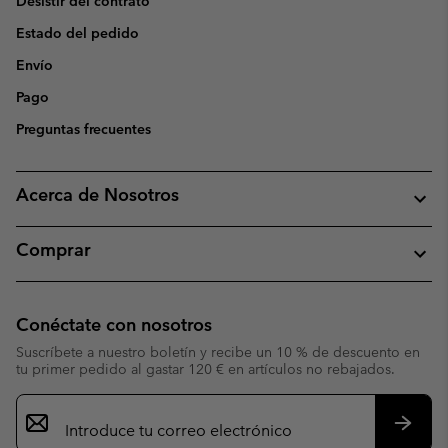
Desistir del contrato
Estado del pedido
Envío
Pago
Preguntas frecuentes
Acerca de Nosotros
Comprar
Conéctate con nosotros
Suscríbete a nuestro boletín y recibe un 10 % de descuento en
tu primer pedido al gastar 120 € en artículos no rebajados.
Suscripción
de
correo
Suscri