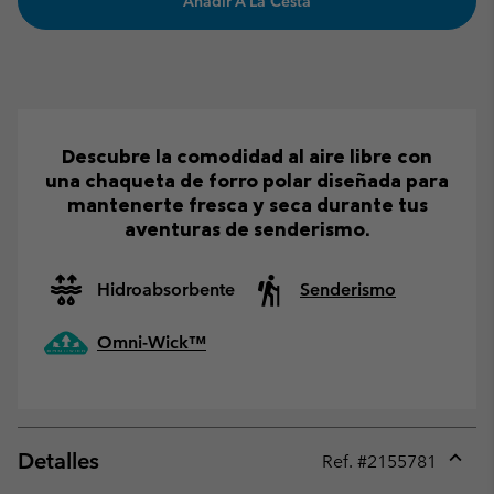
Añadir A La Cesta
Descubre la comodidad al aire libre con
una chaqueta de forro polar diseñada para
mantenerte fresca y seca durante tus
aventuras de senderismo.
Hidroabsorbente
Senderismo
Omni-Wick™
Detalles
Ref. #
2155781
Expan