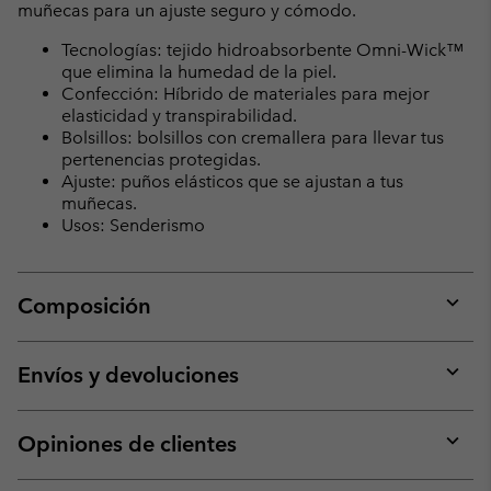
muñecas para un ajuste seguro y cómodo.
Tecnologías: tejido hidroabsorbente Omni-Wick™
que elimina la humedad de la piel.
Confección: Híbrido de materiales para mejor
elasticidad y transpirabilidad.
Bolsillos: bolsillos con cremallera para llevar tus
pertenencias protegidas.
Ajuste: puños elásticos que se ajustan a tus
muñecas.
Usos: Senderismo
Composición
Expan
or
collap
Envíos y devoluciones
sectio
Expan
or
collap
Opiniones de clientes
sectio
Expan
or