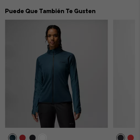
collap
Puede Que También Te Gusten
sectio