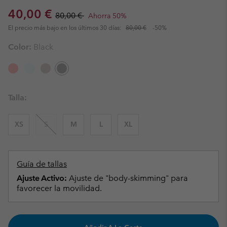
Sale price:
Regular price:
40,00 €
80,00 €
Ahorra 50%
El precio más bajo en los últimos 30 días:
80,00 €
-50%
Color:
Black
Talla:
XS
S
M
L
XL
Guía de tallas
Ajuste Activo:
Ajuste de "body-skimming" para
favorecer la movilidad.