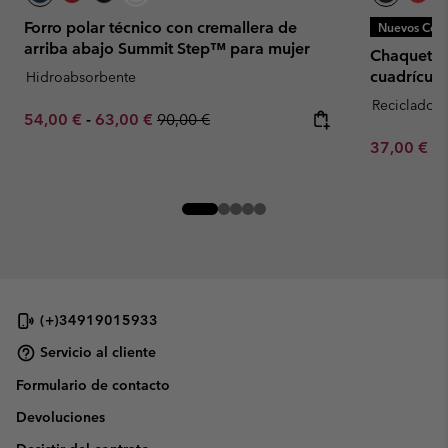
Forro polar técnico con cremallera de
Nuevos Colo
arriba abajo Summit Step™ para mujer
Chaqueta d
cuadrícula
Hidroabsorbente
Reciclado
Minimum sale price:
Maximum sale price:
Regular price:
54,00 €
-
63,00 €
90,00 €
Minimum sa
37,00 €
-
(+)34919015933
Servicio al cliente
Formulario de contacto
Devoluciones