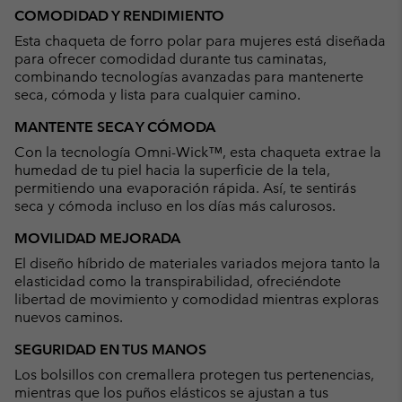
or
COMODIDAD Y RENDIMIENTO
collap
Esta chaqueta de forro polar para mujeres está diseñada
sectio
para ofrecer comodidad durante tus caminatas,
combinando tecnologías avanzadas para mantenerte
seca, cómoda y lista para cualquier camino.
MANTENTE SECA Y CÓMODA
Con la tecnología Omni-Wick™, esta chaqueta extrae la
humedad de tu piel hacia la superficie de la tela,
permitiendo una evaporación rápida. Así, te sentirás
seca y cómoda incluso en los días más calurosos.
MOVILIDAD MEJORADA
El diseño híbrido de materiales variados mejora tanto la
elasticidad como la transpirabilidad, ofreciéndote
libertad de movimiento y comodidad mientras exploras
nuevos caminos.
SEGURIDAD EN TUS MANOS
Los bolsillos con cremallera protegen tus pertenencias,
mientras que los puños elásticos se ajustan a tus