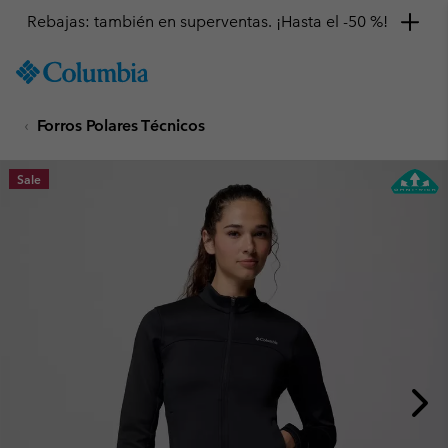
Rebajas: también en superventas. ¡Hasta el -50 %!
SKIP
Columbia
TO
Sportswear
CONTENT
Forros Polares Técnicos
SKIP
TO
MAIN
Sale
NAV
SKIP
TO
SEARCH