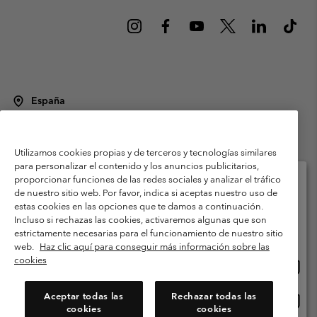
España
©
2026
Columbia Sportswear Spain S.L.U. Avenida del Doctor Arce, 14,
28002 Madrid, España. Todos los derechos reservados.
Utilizamos cookies propias y de terceros y tecnologías similares
Condiciones de uso
Terminos de Venta
Garantía
para personalizar el contenido y los anuncios publicitarios,
Política de Privacidad
proporcionar funciones de las redes sociales y analizar el tráfico
de nuestro sitio web. Por favor, indica si aceptas nuestro uso de
Términos y condiciones del programa de miembros
estas cookies en las opciones que te damos a continuación.
Selecciona tu país e idioma envío
Incluso si rechazas las cookies, activaremos algunas que son
Términos De Uso Del Contenido Generado Por Los Usuarios
Compras en línea disponibles
estrictamente necesarias para el funcionamiento de nuestro sitio
Impressum
Cookies
Public CBCR
web.
Haz clic aquí para conseguir más información sobre las
cookies
Comp
United States
en
Servicio al cliente: Lu. - Vi. de 9:00 a 13:00 y de 14:00 a 18:00
(+)34919015933
línea
Aceptar todas las
Rechazar todas las
Comp
España
dispon
cookies
cookies
en