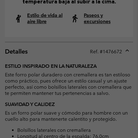
temperatura baja al subir a la cima.
Estilo de vida al
Paseos y
aire libre
excursiones
Detalles
Ref. #
1476672
Expan
or
ESTILO INSPIRADO EN LA NATURALEZA
collap
Este forro polar duradero con cremallera es tan estiloso
sectio
como práctico, pues ofrece un estilo casual y un ajuste
perfecto, así como bolsillos laterales con cremallera que
te permiten mantener tus pertenencias a salvo.
SUAVIDAD Y CALIDEZ
Es un forro polar suave y cómodo para hombre con un
cuello alto para mantenerte calentito y protegido.
Bolsillos laterales con cremallera
Longitud al centro de la espalda: 76.0cm