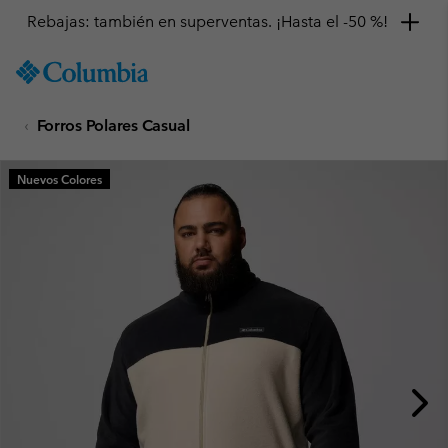
Rebajas: también en superventas. ¡Hasta el -50 %!
SKIP
Columbia
TO
Sportswear
CONTENT
Forros Polares Casual
SKIP
TO
MAIN
Nuevos Colores
NAV
SKIP
TO
SEARCH