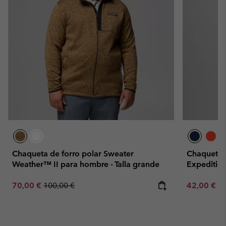
Chaqueta de forro polar Sweater
Chaqueta d
Weather™ II para hombre - Talla grande
Expeditio
Sale price:
Regular price:
Minimum sa
70,00 €
100,00 €
42,00 €
-