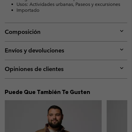
Usos: Actividades urbanas, Paseos y excursiones
Importado
Composición
Expan
or
collap
Envíos y devoluciones
sectio
Expan
or
collap
Opiniones de clientes
sectio
Expan
or
collap
Puede Que También Te Gusten
sectio