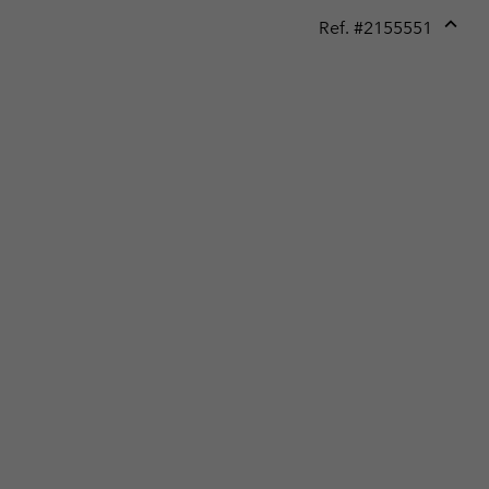
Ref. #
2155551
Expan
or
collap
sectio