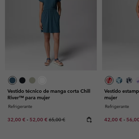
Vestido técnico de manga corta Chill
Vestido estamp
River™ para mujer
mujer
Refrigerante
Refrigerante
Minimum sale price:
Maximum sale price:
Regular price:
Minimum sale p
Maxim
32,00 €
-
52,00 €
65,00 €
42,00 €
-
56,0