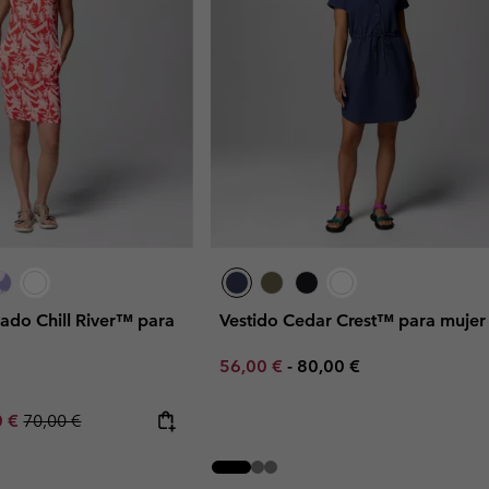
ado Chill River™ para
Vestido Cedar Crest™ para mujer
Minimum sale price:
Maximum price:
56,00 €
-
80,00 €
rice:
um sale price:
Regular price:
0 €
70,00 €