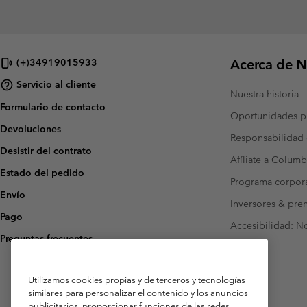
Acerca de N
(+)34919015933
Servicio al cliente
Nuestra historia
Formulario de contacto
Oportunidades pr
Devoluciones
Responsabilidad 
Desistir del contrato
Afíliate a Columb
Estado del pedido
Programa corpora
Envío
Inversores & pre
Pago
Accesibilidad: N
Preguntas frecuentes
Utilizamos cookies propias y de terceros y tecnologías
similares para personalizar el contenido y los anuncios
publicitarios, proporcionar funciones de las redes