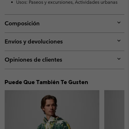
Usos: Paseos y excursiones, Actividades urbanas
Composición
Expan
or
collap
Envíos y devoluciones
sectio
Expan
or
collap
Opiniones de clientes
sectio
Expan
or
collap
Puede Que También Te Gusten
sectio