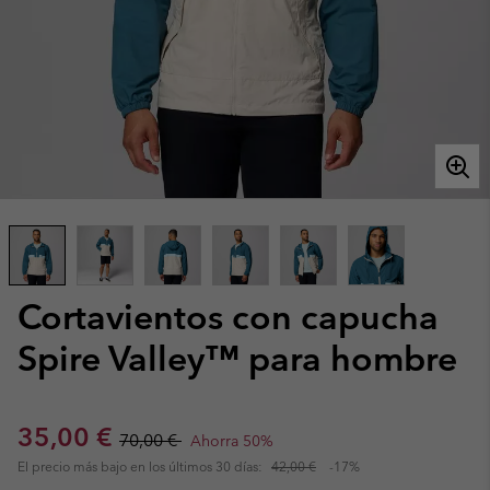
Cortavientos con capucha
Spire Valley™ para hombre
Sale price:
Regular price:
35,00 €
70,00 €
Ahorra 50%
El precio más bajo en los últimos 30 días:
42,00 €
-17%