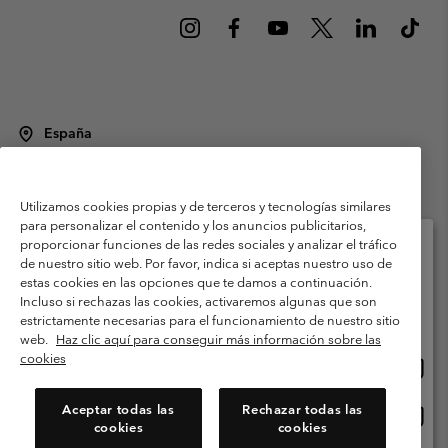
España
©
2026
Columbia Sportswear Spain S.L.U. Avenida del Doctor Arce, 14,
28002 Madrid, España. Todos los derechos reservados.
Utilizamos cookies propias y de terceros y tecnologías similares
Condiciones de uso
Terminos de Venta
Garantía
para personalizar el contenido y los anuncios publicitarios,
Política de Privacidad
proporcionar funciones de las redes sociales y analizar el tráfico
de nuestro sitio web. Por favor, indica si aceptas nuestro uso de
Términos y condiciones del programa de miembros
estas cookies en las opciones que te damos a continuación.
Selecciona tu país e idioma envío
Incluso si rechazas las cookies, activaremos algunas que son
Términos De Uso Del Contenido Generado Por Los Usuarios
Compras en línea disponibles
estrictamente necesarias para el funcionamiento de nuestro sitio
Impressum
Cookies
Public CBCR
web.
Haz clic aquí para conseguir más información sobre las
cookies
Comp
United States
en
Servicio al cliente: Lu. - Vi. de 9:00 a 13:00 y de 14:00 a 18:00
(+)34919015933
línea
Aceptar todas las
Rechazar todas las
Comp
España
dispon
cookies
cookies
en