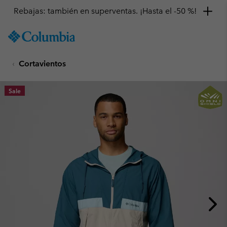
Rebajas: también en superventas. ¡Hasta el -50 %!
SKIP
Columbia
TO
Sportswear
CONTENT
Cortavientos
SKIP
TO
MAIN
Sale
NAV
SKIP
TO
SEARCH