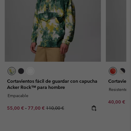
Cortavientos fácil de guardar con capucha
Cortavien
Acker Rock™ para hombre
Resistente 
Empacable
Minimum sa
40,00 €
-
Minimum sale price:
Maximum sale price:
Regular price:
55,00 €
-
77,00 €
110,00 €