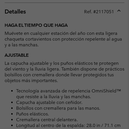
Detalles
Ref. #
2117051
Expan
or
HAGA EL TIEMPO QUE HAGA
collap
Muévete en cualquier estación del año con esta ligera
sectio
chaqueta cortavientos con protección repelente al agua
y a las manchas.
AJUSTABLE
La capucha ajustable y los puños elásticos te protegen
del viento y la lluvia ligera. También dispone de prácticos
bolsillos con cremallera donde llevar protegidos tus
objetos más importantes.
Tecnología avanzada de repelencia OmniShield™
que resiste a la lluvia y las manchas.
Capucha ajustable con ceñidor.
Bolsillos con cremallera para las manos.
Puños elásticos.
Cremallera central delantera.
Longitud al centro de la espalda: 28.0 in / 71.1 cm