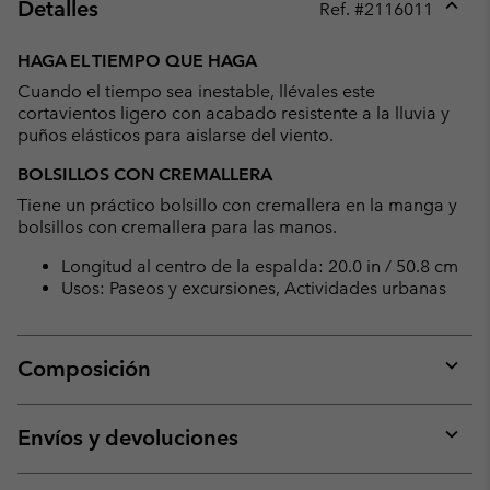
Detalles
Ref. #
2116011
Expan
or
HAGA EL TIEMPO QUE HAGA
collap
Cuando el tiempo sea inestable, llévales este
sectio
cortavientos ligero con acabado resistente a la lluvia y
puños elásticos para aislarse del viento.
BOLSILLOS CON CREMALLERA
Tiene un práctico bolsillo con cremallera en la manga y
bolsillos con cremallera para las manos.
Longitud al centro de la espalda: 20.0 in / 50.8 cm
Usos: Paseos y excursiones, Actividades urbanas
Composición
Expan
or
collap
Envíos y devoluciones
sectio
Expan
or