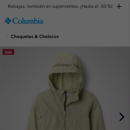
Rebajas: también en superventas. ¡Hasta el -50 %!
SKIP
Columbia
TO
Sportswear
CONTENT
Chaquetas & Chalecos
SKIP
TO
MAIN
Sale
NAV
SKIP
TO
SEARCH