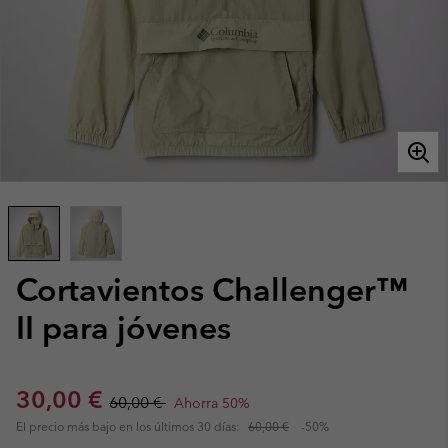
Cortavientos Challenger™
II para jóvenes
Sale price:
Regular price:
30,00 €
60,00 €
Ahorra 50%
El precio más bajo en los últimos 30 días:
60,00 €
-50%