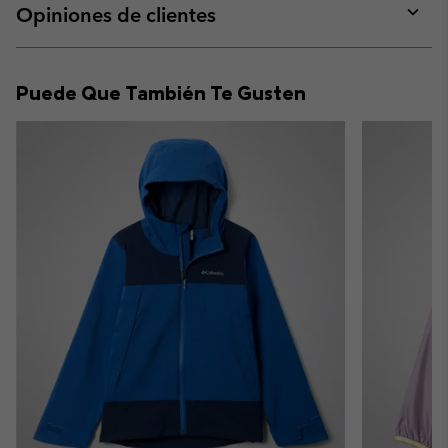
collap
Opiniones de clientes
sectio
Expan
or
collap
Puede Que También Te Gusten
sectio