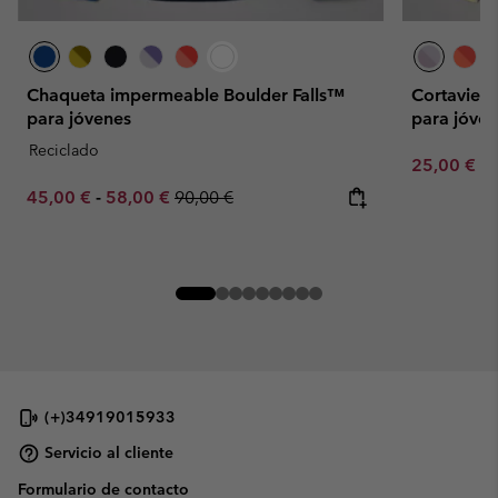
Chaqueta impermeable Boulder Falls™
Cortavien
para jóvenes
para jóven
Reciclado
Minimum sa
25,00 €
-
Minimum sale price:
Maximum sale price:
Regular price:
45,00 €
-
58,00 €
90,00 €
(+)34919015933
Servicio al cliente
Formulario de contacto