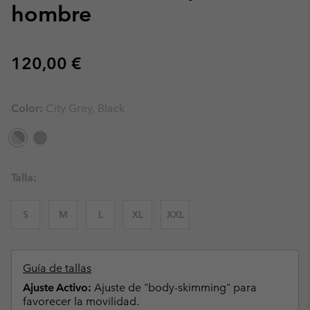
hombre
Regular price:
120,00 €
Color:
City Grey, Black
Talla:
S
M
L
XL
XXL
Guía de tallas
Ajuste Activo:
Ajuste de "body-skimming" para
favorecer la movilidad.