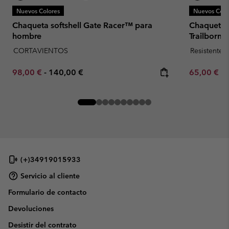
Nuevos Colores
Nuevos Colo
Chaqueta softshell Gate Racer™ para
Chaqueta s
hombre
Trailborn
CORTAVIENTOS
Resistente 
Minimum sale price:
Maximum price:
Minimum sa
98,00 €
-
140,00 €
65,00 €
-
(+)34919015933
Servicio al cliente
Formulario de contacto
Devoluciones
Desistir del contrato