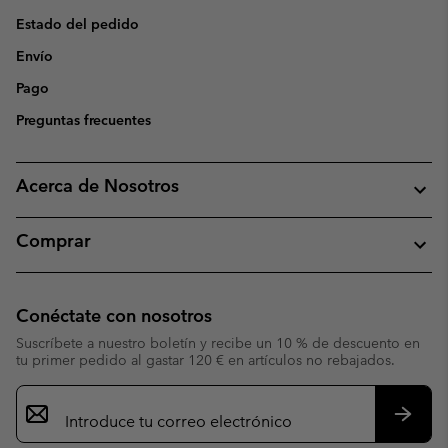
Estado del pedido
Envío
Pago
Preguntas frecuentes
Acerca de Nosotros
Comprar
Conéctate con nosotros
Suscríbete a nuestro boletín y recibe un 10 % de descuento en
tu primer pedido al gastar 120 € en artículos no rebajados.
Suscripción
de
correo
Suscri