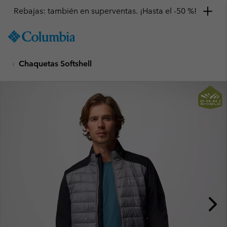
Rebajas: también en superventas. ¡Hasta el -50 %!
SKIP
Columbia
TO
Sportswear
CONTENT
Chaquetas Softshell
SKIP
TO
MAIN
NAV
SKIP
TO
SEARCH