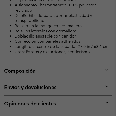
Aislamiento Thermarator™ 100 % poliéster
reciclado
Diseño híbrido para aportar elasticidad y
transpirabilidad
Bolsillo en la manga con cremallera
Bolsillos laterales con cremallera
Dobladillo ajustable con ceñidor
Confección con paneles adheridos
Longitud al centro de la espalda: 27.0 in / 68.6 cm
Usos: Paseos y excursiones, Senderismo
Composición
Expan
or
collap
Envíos y devoluciones
sectio
Expan
or
collap
Opiniones de clientes
sectio
Expan
or