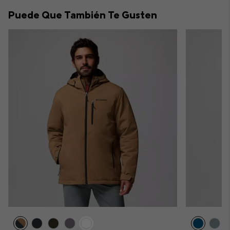
collap
Puede Que También Te Gusten
sectio