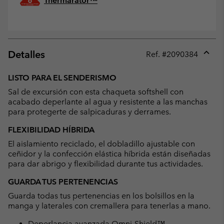
Thermarator™
Detalles
Ref. #
2090384
Expan
or
LISTO PARA EL SENDERISMO
collap
Sal de excursión con esta chaqueta softshell con
sectio
acabado deperlante al agua y resistente a las manchas
para protegerte de salpicaduras y derrames.
FLEXIBILIDAD HÍBRIDA
El aislamiento reciclado, el dobladillo ajustable con
ceñidor y la confección elástica híbrida están diseñadas
para dar abrigo y flexibilidad durante tus actividades.
GUARDA TUS PERTENENCIAS
Guarda todas tus pertenencias en los bolsillos en la
manga y laterales con cremallera para tenerlas a mano.
Deperlancia avanzada Omni-Shield™