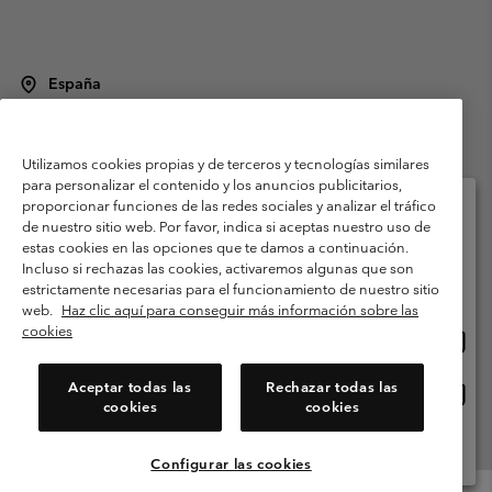
España
©
2026
Columbia Sportswear Spain S.L.U. Avenida del Doctor Arce, 14,
28002 Madrid, España. Todos los derechos reservados.
Utilizamos cookies propias y de terceros y tecnologías similares
Condiciones de uso
Terminos de Venta
Garantía
para personalizar el contenido y los anuncios publicitarios,
Política de Privacidad
proporcionar funciones de las redes sociales y analizar el tráfico
de nuestro sitio web. Por favor, indica si aceptas nuestro uso de
Términos y condiciones del programa de miembros
estas cookies en las opciones que te damos a continuación.
Selecciona tu país e idioma envío
Incluso si rechazas las cookies, activaremos algunas que son
Términos De Uso Del Contenido Generado Por Los Usuarios
Compras en línea disponibles
estrictamente necesarias para el funcionamiento de nuestro sitio
Impressum
Cookies
Public CBCR
web.
Haz clic aquí para conseguir más información sobre las
cookies
Comp
United States
en
Servicio al cliente: Lu. - Vi. de 9:00 a 13:00 y de 14:00 a 18:00
(+)34919015933
línea
Aceptar todas las
Rechazar todas las
Comp
España
dispon
cookies
cookies
en
línea
Ver Todos Los Países
dispon
Configurar las cookies