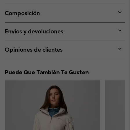
Composición
Expan
or
collap
Envíos y devoluciones
sectio
Expan
or
collap
Opiniones de clientes
sectio
Expan
or
collap
Puede Que También Te Gusten
sectio