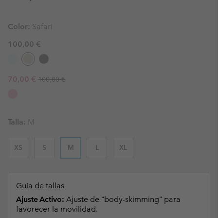
Color:
Safari
100,00 €
Regular price:
Sale price:
70,00 €
100,00 €
Talla:
M
XS
S
M
L
XL
Guía de tallas
Ajuste Activo:
Ajuste de "body-skimming" para
favorecer la movilidad.