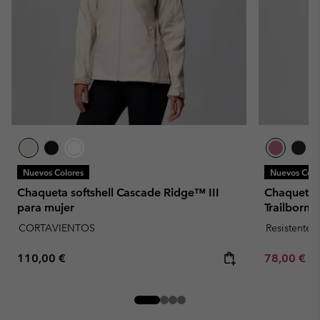
Nuevos Colores
Nuevos Colo
Chaqueta softshell Cascade Ridge™ III
Chaqueta s
para mujer
Trailborn
CORTAVIENTOS
Resistente 
Regular price:
Minimum sa
110,00 €
78,00 €
-