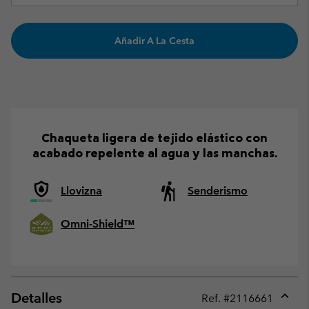
Añadir A La Cesta
Chaqueta ligera de tejido elástico con
acabado repelente al agua y las manchas.
Llovizna
Senderismo
Omni-Shield™
Detalles
Ref. #
2116661