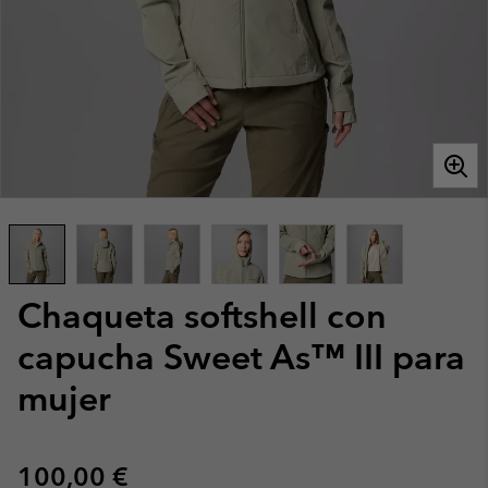
Chaqueta softshell con
capucha Sweet As™ III para
mujer
Regular price:
100,00 €