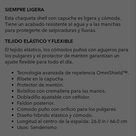
Expan
or
SIEMPRE LIGERA
collap
Esta chaqueta shell con capucha es ligera y cómoda.
sectio
Tiene un acabado resistente al agua y a las manchas
para protegerte de salpicaduras y lluvias.
TEJIDO ELÁSTICO Y FLEXIBLE
El tejido elástico, los cómodos puños con agujeros para
los pulgares y el protector de mentón garantizan un
ajuste flexible para todo el día.
Tecnología avanzada de repelencia OmniShield™.
Ribete en la capucha.
Protector de mentón.
Bolsillos con cremallera para las manos.
Dobladillo ajustable con ceñidor.
Faldón posterior.
Cómodo puño con orificio para los pulgares.
Diseño híbrido elástico y cómodo.
Longitud al centro de la espalda: 26.0 in / 66.0 cm
Usos: Senderismo