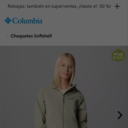
Rebajas: también en superventas. ¡Hasta el -50 %!
SKIP
Columbia
TO
Sportswear
CONTENT
Chaquetas Softshell
SKIP
TO
MAIN
NAV
SKIP
TO
SEARCH