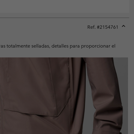
Ref. #
2154761
Expan
or
collap
as totalmente selladas, detalles para proporcionar el
sectio