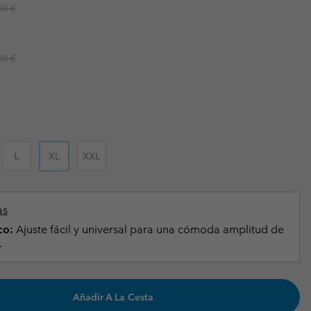
ar price:
00 €
Invierno & de Esquí
Invierno & de Esquí
Guía De Artícolos Impermeables
Guía De Artícolos Impermeables
as grandes
 para mujer
ar price:
00 €
s para hombre
L
XL
XXL
as
co:
Ajuste fácil y universal para una cómoda amplitud de
.
Añadir A La Cesta