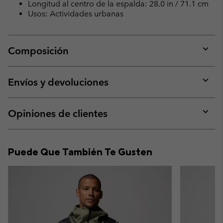
Longitud al centro de la espalda: 28.0 in / 71.1 cm
Usos: Actividades urbanas
Composición
Expan
or
collap
Envíos y devoluciones
sectio
Expan
or
collap
Opiniones de clientes
sectio
Expan
or
collap
Puede Que También Te Gusten
sectio