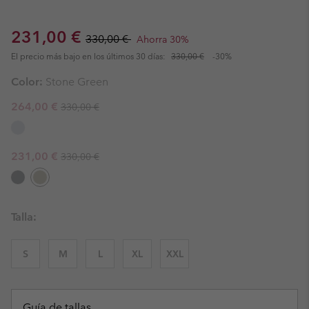
Sale price:
Regular price:
231,00 €
330,00 €
Ahorra 30%
El precio más bajo en los últimos 30 días:
330,00 €
-30%
Color:
Stone Green
Regular price:
Sale price:
264,00 €
330,00 €
Regular price:
Sale price:
231,00 €
330,00 €
Talla:
S
M
L
XL
XXL
Guía de tallas