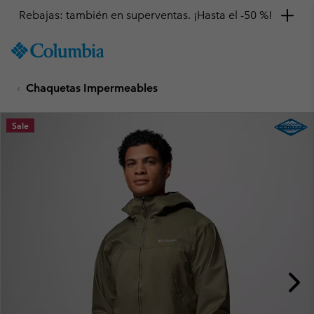
Rebajas: también en superventas. ¡Hasta el -50 %!
SKIP
Columbia
TO
Sportswear
CONTENT
Chaquetas Impermeables
SKIP
TO
MAIN
Sale
NAV
SKIP
TO
SEARCH