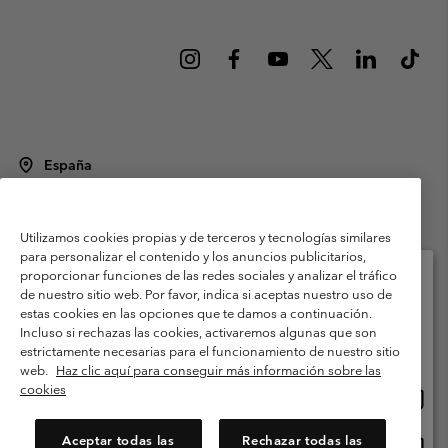
España
©
2026
Columbia Sportswear Spain S.L.U. Avenida del Doctor Arce, 14,
28002 Madrid, España. Todos los derechos reservados.
Utilizamos cookies propias y de terceros y tecnologías similares
Condiciones de uso
Terminos de Venta
Garantía
para personalizar el contenido y los anuncios publicitarios,
Política de Privacidad
proporcionar funciones de las redes sociales y analizar el tráfico
de nuestro sitio web. Por favor, indica si aceptas nuestro uso de
Términos y condiciones del programa de miembros
estas cookies en las opciones que te damos a continuación.
Selecciona tu país e idioma envío
Incluso si rechazas las cookies, activaremos algunas que son
Términos De Uso Del Contenido Generado Por Los Usuarios
Compras en línea disponibles
estrictamente necesarias para el funcionamiento de nuestro sitio
Impressum
Cookies
Public CBCR
web.
Haz clic aquí para conseguir más información sobre las
cookies
Comp
United States
en
Servicio al cliente: Lu. - Vi. de 9:00 a 13:00 y de 14:00 a 18:00
(+)34919015933
línea
Aceptar todas las
Rechazar todas las
Comp
España