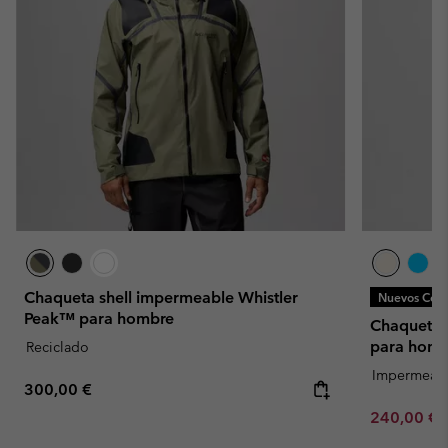
Chaqueta shell impermeable Whistler
Nuevos Colo
Peak™ para hombre
Chaqueta 
para homb
Reciclado
Impermeab
Regular price:
300,00 €
Minimum sa
240,00 €