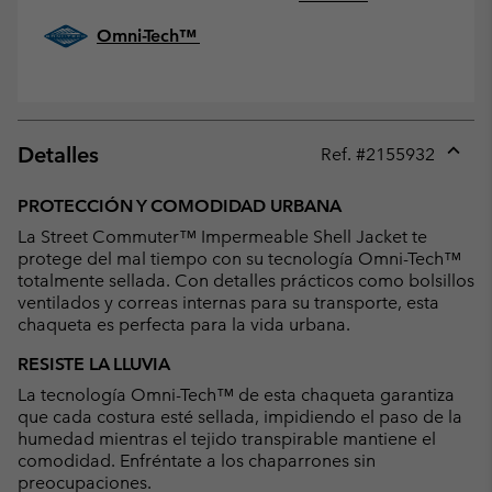
Omni-Tech™
Detalles
Ref. #
2155932
Expan
or
PROTECCIÓN Y COMODIDAD URBANA
collap
La Street Commuter™ Impermeable Shell Jacket te
sectio
protege del mal tiempo con su tecnología Omni-Tech™
totalmente sellada. Con detalles prácticos como bolsillos
ventilados y correas internas para su transporte, esta
chaqueta es perfecta para la vida urbana.
RESISTE LA LLUVIA
La tecnología Omni-Tech™ de esta chaqueta garantiza
que cada costura esté sellada, impidiendo el paso de la
humedad mientras el tejido transpirable mantiene el
comodidad. Enfréntate a los chaparrones sin
preocupaciones.