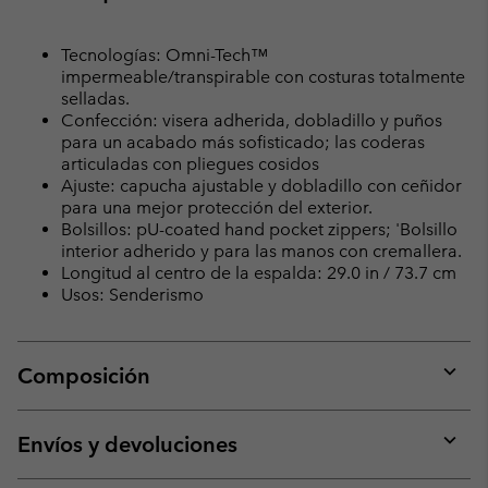
Tecnologías: Omni-Tech™
impermeable/transpirable con costuras totalmente
selladas.
Confección: visera adherida, dobladillo y puños
para un acabado más sofisticado; las coderas
articuladas con pliegues cosidos
Ajuste: capucha ajustable y dobladillo con ceñidor
para una mejor protección del exterior.
Bolsillos: pU-coated hand pocket zippers; 'Bolsillo
interior adherido y para las manos con cremallera.
Longitud al centro de la espalda: 29.0 in / 73.7 cm
Usos: Senderismo
Composición
Expan
or
collap
Envíos y devoluciones
sectio
Expan
or