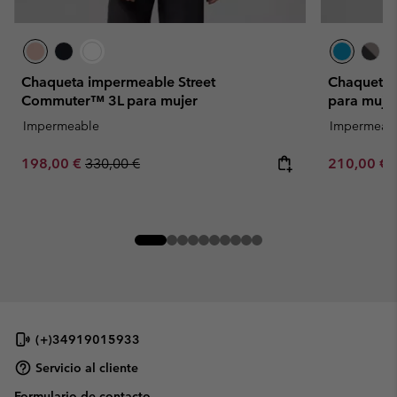
Chaqueta impermeable Street
Chaqueta 
Commuter™ 3L para mujer
para muje
Impermeable
Impermeab
Sale price:
Regular price:
Minimum sa
198,00 €
330,00 €
210,00 €
(+)34919015933
Servicio al cliente
Formulario de contacto