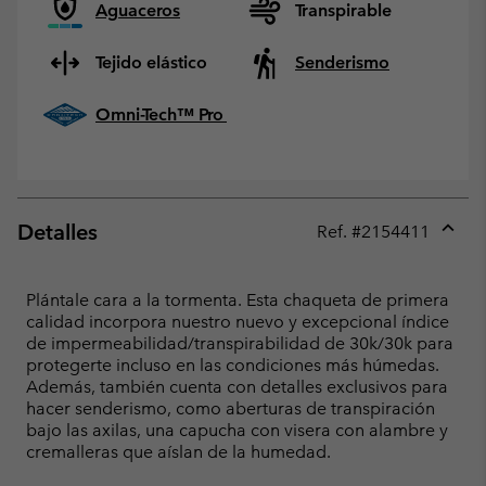
Aguaceros
Transpirable
Tejido elástico
Senderismo
Omni-Tech™ Pro
Detalles
Ref. #
2154411
Expan
or
collap
Plántale cara a la tormenta. Esta chaqueta de primera
sectio
calidad incorpora nuestro nuevo y excepcional índice
de impermeabilidad/transpirabilidad de 30k/30k para
protegerte incluso en las condiciones más húmedas.
Además, también cuenta con detalles exclusivos para
hacer senderismo, como aberturas de transpiración
bajo las axilas, una capucha con visera con alambre y
cremalleras que aíslan de la humedad.