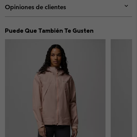
collap
Opiniones de clientes
sectio
Expan
or
collap
Puede Que También Te Gusten
sectio