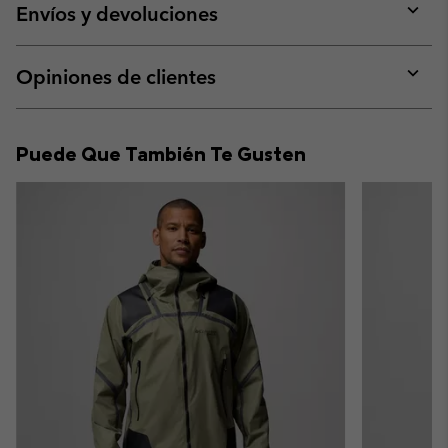
collap
Envíos y devoluciones
sectio
Expan
or
collap
Opiniones de clientes
sectio
Expan
or
collap
Puede Que También Te Gusten
sectio