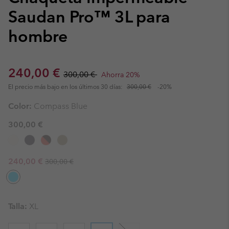
Saudan Pro™ 3L para
hombre
Sale price:
Regular price:
240,00 €
300,00 €
Ahorra 20%
El precio más bajo en los últimos 30 días:
300,00 €
-20%
Color:
Compass Blue
300,00 €
Regular price:
Sale price:
240,00 €
300,00 €
Talla:
XL