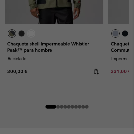
Chaqueta shell impermeable Whistler
Chaqueta 
Peak™ para hombre
Commuter
Reciclado
Impermeab
Regular price:
Minimum sa
300,00 €
231,00 €