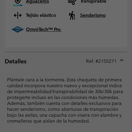
Aguaceros
Transpirable
Tejido elástico
Senderismo
Omni-Tech™ Pro
Detalles
Ref. #
2155271
Expan
or
collap
Plántale cara a la tormenta. Esta chaqueta de primera
sectio
calidad incorpora nuestro nuevo y excepcional índice
de impermeabilidad/transpirabilidad de 30k/30k para
protegerte incluso en las condiciones más húmedas.
Además, también cuenta con detalles exclusivos para
hacer senderismo, como aberturas de transpiración
bajo las axilas, una capucha con visera con alambre y
cremalleras que aíslan de la humedad.