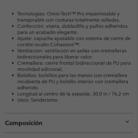
Tecnologías: Omni-Tech™ Pro impermeable y
transpirable con costuras totalmente selladas.
Confección: visera, dobladillo y puños adheridos
para un acabado elegante.
Ajuste: capucha ajustable con sistema de cierre de
cordón oculto Cohaesive™.
Ventilación: ventilación en axilas con cremalleras
bidireccionales para liberar calor.
Cremallera: cierre frontal bidireccional de PU para
movilidad adicional.
Bolsillos: bolsillos para las manos con cremallera
recubierta de PU y bolsillo interior con cremallera
adherido.
Longitud al centro de la espalda: 30.0 in / 76.2 cm
Usos: Senderismo
Composición
Expan
or