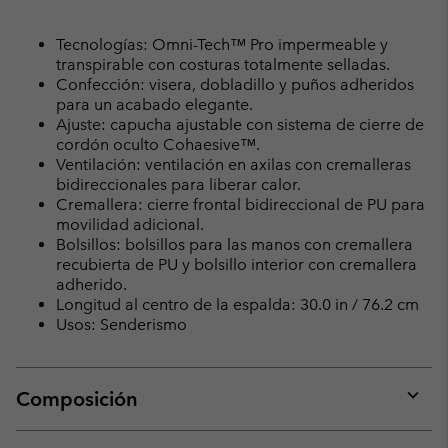
Tecnologías: Omni-Tech™ Pro impermeable y
transpirable con costuras totalmente selladas.
Confección: visera, dobladillo y puños adheridos
para un acabado elegante.
Ajuste: capucha ajustable con sistema de cierre de
cordón oculto Cohaesive™.
Ventilación: ventilación en axilas con cremalleras
bidireccionales para liberar calor.
Cremallera: cierre frontal bidireccional de PU para
movilidad adicional.
Bolsillos: bolsillos para las manos con cremallera
recubierta de PU y bolsillo interior con cremallera
adherido.
Longitud al centro de la espalda: 30.0 in / 76.2 cm
Usos: Senderismo
Composición
Expan
or