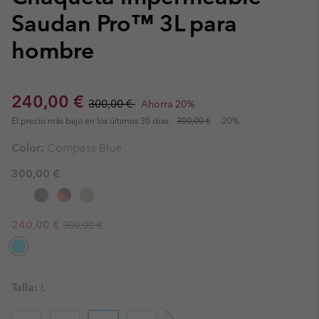
Saudan Pro™ 3L para
hombre
Sale price:
Regular price:
240,00 €
300,00 €
Ahorra 20%
El precio más bajo en los últimos 30 días:
300,00 €
-20%
Color:
Compass Blue
300,00 €
Regular price:
Sale price:
240,00 €
300,00 €
Talla:
L