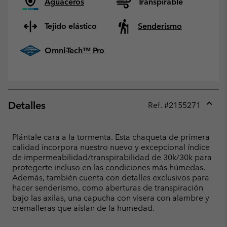
Aguaceros
Transpirable
Tejido elástico
Senderismo
Omni-Tech™ Pro
Detalles
Ref. #
2155271
Expan
or
collap
Plántale cara a la tormenta. Esta chaqueta de primera
sectio
calidad incorpora nuestro nuevo y excepcional índice
de impermeabilidad/transpirabilidad de 30k/30k para
protegerte incluso en las condiciones más húmedas.
Además, también cuenta con detalles exclusivos para
hacer senderismo, como aberturas de transpiración
bajo las axilas, una capucha con visera con alambre y
cremalleras que aíslan de la humedad.