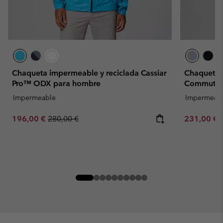
Chaqueta impermeable y reciclada Cassiar
Chaqueta 
Pro™ ODX para hombre
Commuter
Impermeable
Impermeab
Sale price:
Regular price:
Minimum sa
196,00 €
280,00 €
231,00 €