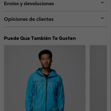
collap
Envíos y devoluciones
sectio
Expan
or
collap
Opiniones de clientes
sectio
Expan
or
collap
Puede Que También Te Gusten
sectio