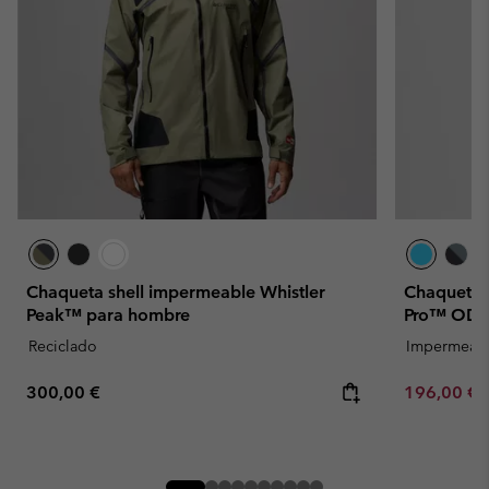
Chaqueta shell impermeable Whistler
Chaqueta i
Peak™ para hombre
Pro™ ODX
Reciclado
Impermeab
Regular price:
Sale price:
300,00 €
196,00 €