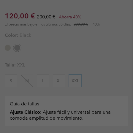
Sale price:
Regular price:
120,00 €
200,00 €
Ahorra 40%
El precio más bajo en los últimos 30 días:
200,00 €
-40%
Color:
Black
Talla:
XXL
S
M
L
XL
XXL
Guía de tallas
Ajuste Clásico:
Ajuste fácil y universal para una
cómoda amplitud de movimiento.