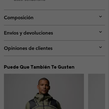
Composición
Expan
or
collap
Envíos y devoluciones
sectio
Expan
or
collap
Opiniones de clientes
sectio
Expan
or
collap
Puede Que También Te Gusten
sectio