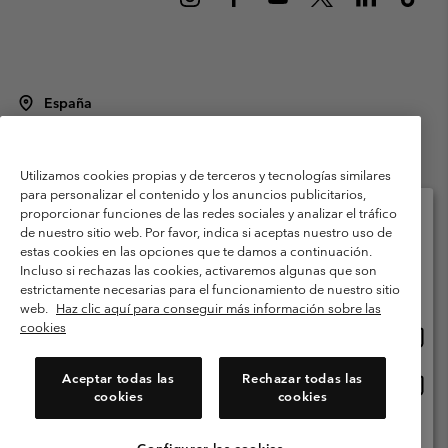
España
©
2026
Columbia Sportswear Spain S.L.U. Avenida del Doctor Arce, 14,
28002 Madrid, España. Todos los derechos reservados.
Utilizamos cookies propias y de terceros y tecnologías similares
Condiciones de uso
Terminos de Venta
Garantía
para personalizar el contenido y los anuncios publicitarios,
Política de Privacidad
proporcionar funciones de las redes sociales y analizar el tráfico
de nuestro sitio web. Por favor, indica si aceptas nuestro uso de
Términos y condiciones del programa de miembros
estas cookies en las opciones que te damos a continuación.
Selecciona tu país e idioma envío
Incluso si rechazas las cookies, activaremos algunas que son
Términos De Uso Del Contenido Generado Por Los Usuarios
Compras en línea disponibles
estrictamente necesarias para el funcionamiento de nuestro sitio
Impressum
Cookies
Public CBCR
web.
Haz clic aquí para conseguir más información sobre las
cookies
Comp
United States
en
Servicio al cliente: Lu. - Vi. de 9:00 a 13:00 y de 14:00 a 18:00
(+)34919015933
línea
Aceptar todas las
Rechazar todas las
Comp
España
dispon
cookies
cookies
en
línea
Ver Todos Los Países
dispon