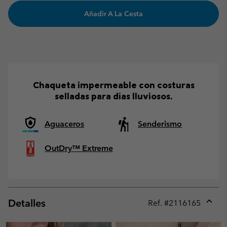
Añadir A La Cesta
Chaqueta impermeable con costuras
selladas para días lluviosos.
Aguaceros
Senderismo
OutDry™ Extreme
Detalles
Ref. #
2116165
Expan
or