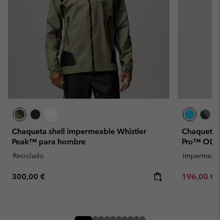
Chaqueta shell impermeable Whistler
Chaqueta i
Peak™ para hombre
Pro™ ODX
Reciclado
Impermeab
Regular price:
Sale price:
300,00 €
196,00 €