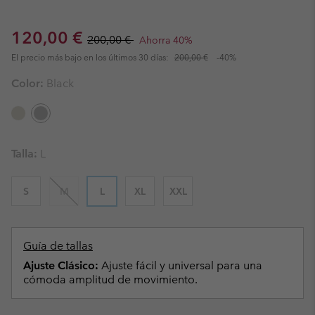
Sale price:
Regular price:
120,00 €
200,00 €
Ahorra 40%
El precio más bajo en los últimos 30 días:
200,00 €
-40%
Color:
Black
Talla:
L
S
M
L
XL
XXL
Guía de tallas
Ajuste Clásico:
Ajuste fácil y universal para una
cómoda amplitud de movimiento.