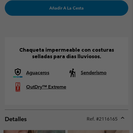
Añadir A La Cesta
Chaqueta impermeable con costuras
selladas para días lluviosos.
Aguaceros
Senderismo
OutDry™ Extreme
Detalles
Ref. #
2116165
Expan
or