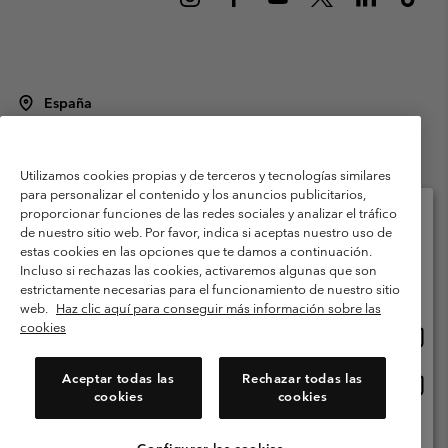
España
©
2026
Columbia Sportswear Spain S.L.U. Avenida del Doctor Arce, 14,
28002 Madrid, España. Todos los derechos reservados.
Utilizamos cookies propias y de terceros y tecnologías similares
Condiciones de uso
Terminos de Venta
Garantía
para personalizar el contenido y los anuncios publicitarios,
Política de Privacidad
proporcionar funciones de las redes sociales y analizar el tráfico
de nuestro sitio web. Por favor, indica si aceptas nuestro uso de
Términos y condiciones del programa de miembros
estas cookies en las opciones que te damos a continuación.
Selecciona tu país e idioma envío
Incluso si rechazas las cookies, activaremos algunas que son
Términos De Uso Del Contenido Generado Por Los Usuarios
Compras en línea disponibles
estrictamente necesarias para el funcionamiento de nuestro sitio
Impressum
Cookies
Public CBCR
web.
Haz clic aquí para conseguir más información sobre las
cookies
Comp
United States
en
Servicio al cliente: Lu. - Vi. de 9:00 a 13:00 y de 14:00 a 18:00
(+)34919015933
línea
Aceptar todas las
Rechazar todas las
Comp
España
dispon
cookies
cookies
en
línea
Ver Todos Los Países
dispon