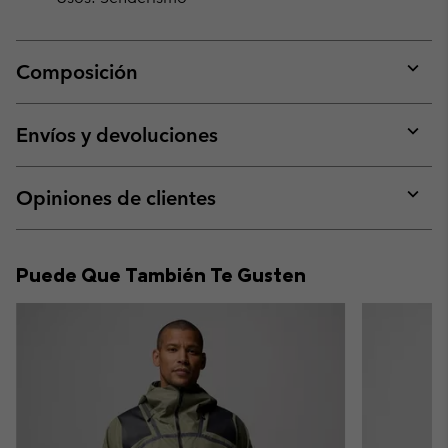
Composición
Expan
or
collap
Envíos y devoluciones
sectio
Expan
or
collap
Opiniones de clientes
sectio
Expan
or
collap
Puede Que También Te Gusten
sectio