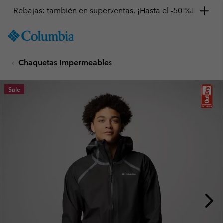
Rebajas: también en superventas. ¡Hasta el -50 %!
SKIP
Columbia
TO
Sportswear
CONTENT
Chaquetas Impermeables
SKIP
TO
MAIN
Sale
NAV
SKIP
TO
SEARCH