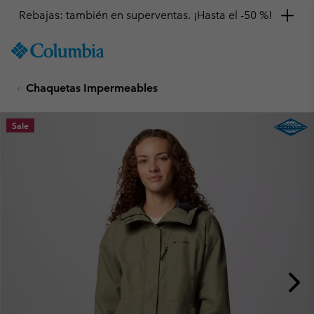
Rebajas: también en superventas. ¡Hasta el -50 %!
SKIP
Columbia
TO
Sportswear
CONTENT
Chaquetas Impermeables
SKIP
TO
MAIN
Sale
NAV
SKIP
TO
SEARCH