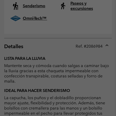
Paseos y
Senderismo
excursiones
Omni-Tech™
Detalles
Ref. #
2086984
Expan
or
LISTA PARA LA LLUVIA
collap
Mantente seca y cómoda cuando salgas a caminar bajo
sectio
la lluvia gracias a esta chaqueta impermeable con
confección transpirable, costuras selladas y forro de
malla.
IDEAL PARA HACER SENDERISMO
La capucha, los puños y el dobladillo proporcionan
mayor ajuste, flexibilidad y protección. Además, tiene
bolsillos con cremallera para las manos y un bolsillo
impermeable en el pecho para llevar protegidos tus