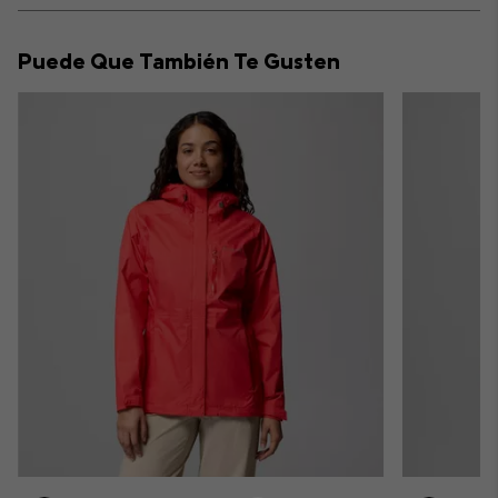
or
collap
Puede Que También Te Gusten
sectio