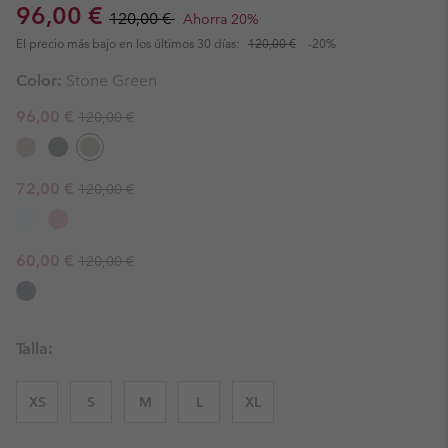
Sale price:
Regular price:
96,00 €
120,00 €
Ahorra 20%
El precio más bajo en los últimos 30 días:
120,00 €
-20%
Color:
Stone Green
Regular price:
Sale price:
96,00 €
120,00 €
Regular price:
Sale price:
72,00 €
120,00 €
Regular price:
Sale price:
60,00 €
120,00 €
Talla:
XS
S
M
L
XL