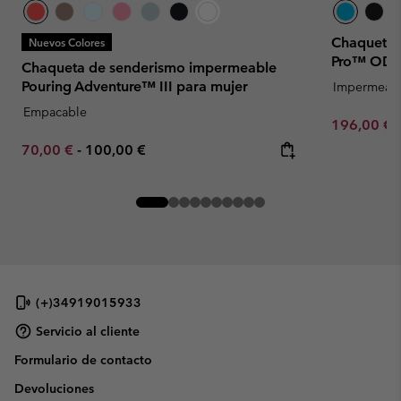
Chaqueta i
Nuevos Colores
Pro™ ODX 
Chaqueta de senderismo impermeable
Pouring Adventure™ III para mujer
Impermeab
Empacable
Sale price:
196,00 €
Minimum sale price:
Maximum price:
70,00 €
-
100,00 €
(+)34919015933
Servicio al cliente
Formulario de contacto
Devoluciones