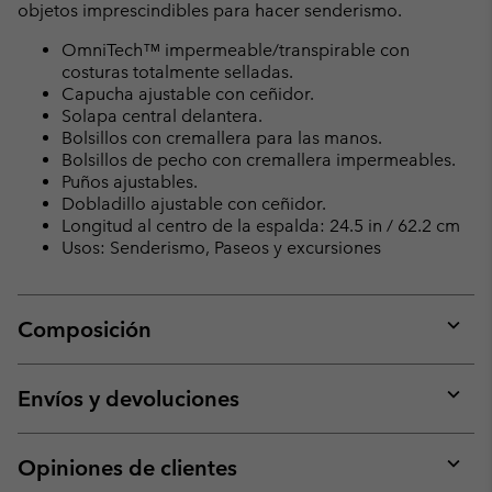
objetos imprescindibles para hacer senderismo.
OmniTech™ impermeable/transpirable con
costuras totalmente selladas.
Capucha ajustable con ceñidor.
Solapa central delantera.
Bolsillos con cremallera para las manos.
Bolsillos de pecho con cremallera impermeables.
Puños ajustables.
Dobladillo ajustable con ceñidor.
Longitud al centro de la espalda: 24.5 in / 62.2 cm
Usos: Senderismo, Paseos y excursiones
Composición
Expan
or
collap
Envíos y devoluciones
sectio
Expan
or
collap
Opiniones de clientes
sectio
Expan