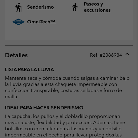
Paseos y
Senderismo
excursiones
Omni-Tech™
Detalles
Ref. #
2086984
Expan
or
LISTA PARA LA LLUVIA
collap
Mantente seca y cómoda cuando salgas a caminar bajo
sectio
la lluvia gracias a esta chaqueta impermeable con
confección transpirable, costuras selladas y forro de
malla.
IDEAL PARA HACER SENDERISMO
La capucha, los puños y el dobladillo proporcionan
mayor ajuste, flexibilidad y protección. Además, tiene
bolsillos con cremallera para las manos y un bolsillo
impermeable en el pecho para llevar protegidos tus