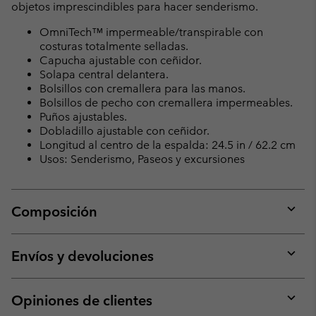
objetos imprescindibles para hacer senderismo.
OmniTech™ impermeable/transpirable con
costuras totalmente selladas.
Capucha ajustable con ceñidor.
Solapa central delantera.
Bolsillos con cremallera para las manos.
Bolsillos de pecho con cremallera impermeables.
Puños ajustables.
Dobladillo ajustable con ceñidor.
Longitud al centro de la espalda: 24.5 in / 62.2 cm
Usos: Senderismo, Paseos y excursiones
Composición
Expan
or
collap
Envíos y devoluciones
sectio
Expan
or
collap
Opiniones de clientes
sectio
Expan