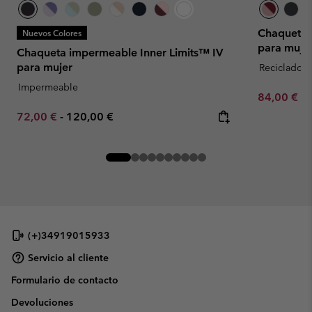
Chaqueta i
Nuevos Colores
para muje
Chaqueta impermeable Inner Limits™ IV
para mujer
Reciclado
Impermeable
Minimum sa
84,00 €
-
Minimum sale price:
Maximum price:
72,00 €
-
120,00 €
(+)34919015933
Servicio al cliente
Formulario de contacto
Devoluciones