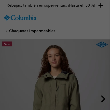
Rebajas: también en superventas. ¡Hasta el -50 %!
SKIP
Columbia
TO
Sportswear
CONTENT
Chaquetas Impermeables
SKIP
TO
MAIN
Sale
NAV
SKIP
TO
SEARCH