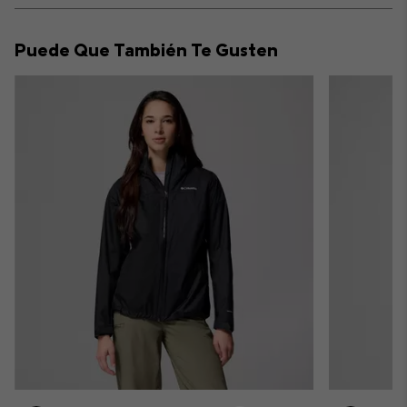
or
collap
Puede Que También Te Gusten
sectio