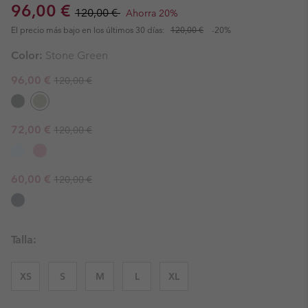
Sale price:
Regular price:
96,00 €
120,00 €
Ahorra 20%
El precio más bajo en los últimos 30 días:
120,00 €
-20%
Color:
Stone Green
Regular price:
Sale price:
96,00 €
120,00 €
Regular price:
Sale price:
72,00 €
120,00 €
Regular price:
Sale price:
60,00 €
120,00 €
Talla:
XS
S
M
L
XL