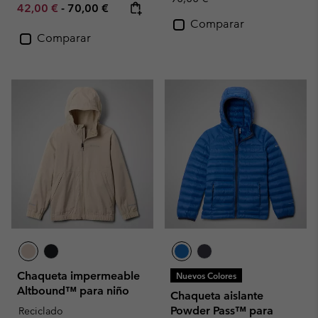
Minimum sale price:
Maximum price:
42,00 €
-
70,00 €
Comparar
Comparar
Chaqueta impermeable
Nuevos Colores
Altbound™ para niño
Chaqueta aislante
Powder Pass™ para
Reciclado