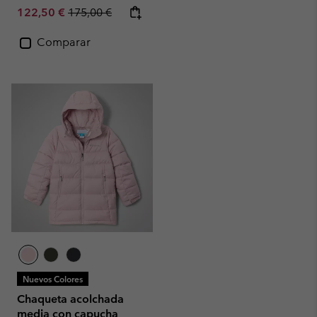
Sale price:
Regular price:
122,50 €
175,00 €
Comparar
Nuevos Colores
Chaqueta acolchada
media con capucha