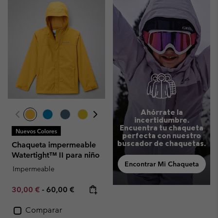
Ahórrate la
incertidumbre.
Encuentra tu chaqueta
Nuevos Colores
perfecta con nuestro
buscador de chaquetas.
Chaqueta impermeable
Watertight™ II para niño
Encontrar Mi Chaqueta
Impermeable
Minimum sale price:
Maximum price:
30,00 €
-
60,00 €
Comparar