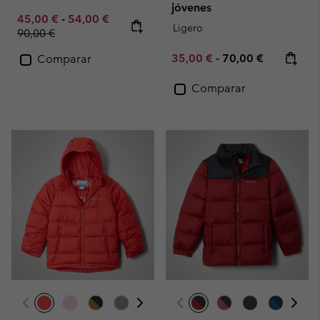
jóvenes
Minimum sale price:
Maximum sale price:
Regular price:
45,00 €
-
54,00 €
Ligero
90,00 €
Minimum sale price:
Maximum price:
35,00 €
-
70,00 €
Comparar
Comparar