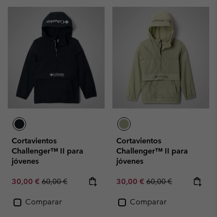
Cortavientos
Cortavientos
Challenger™ II para
Challenger™ II para
jóvenes
jóvenes
Sale price:
Regular price:
Sale price:
Regular price:
30,00 €
60,00 €
30,00 €
60,00 €
Comparar
Comparar