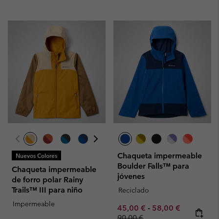
Chaqueta impermeable
Nuevos Colores
Boulder Falls™ para
Chaqueta impermeable
jóvenes
de forro polar Rainy
Trails™ III para niño
Reciclado
Impermeable
Minimum sale price:
Maximum sale pric
Regular pr
45,00 €
-
58,00 €
90,00 €