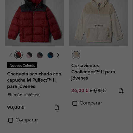
Cortavientos
Nuevos Colores
Challenger™ II para
Chaqueta acolchada con
jóvenes
capucha M Puffect™ II
para jóvenes
Sale price:
Regular price:
36,00 €
60,00 €
Plumón sintético
Comparar
Regular price:
90,00 €
Comparar