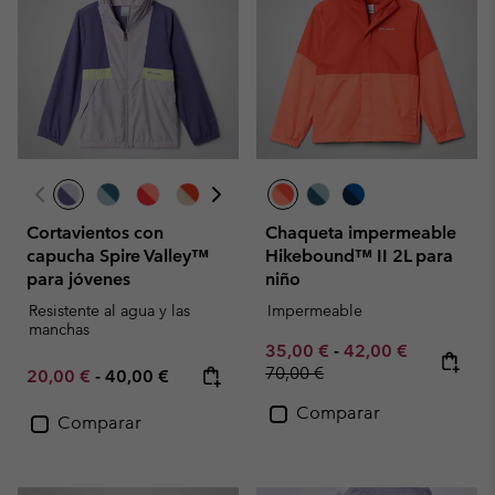
Cortavientos con
Chaqueta impermeable
capucha Spire Valley™
Hikebound™ II 2L para
para jóvenes
niño
Resistente al agua y las
Impermeable
manchas
Minimum sale price:
Maximum sale pric
Regular pr
35,00 €
-
42,00 €
70,00 €
Minimum sale price:
Maximum price:
20,00 €
-
40,00 €
Comparar
Comparar