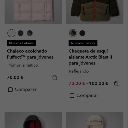
Nuevos Colores
Nuevos Colores
Chaleco acolchado
Chaqueta de esquí
Puffect™ para jóvenes
aislante Arctic Blast II
para jóvenes
Plumón sintético
Reflejando
Regular price:
70,00 €
Minimum sale price:
Maximum price:
70,00 €
-
100,00 €
Comparar
Comparar