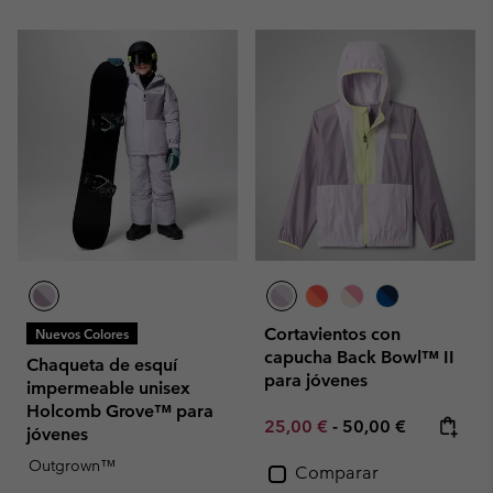
Cortavientos con
Nuevos Colores
capucha Back Bowl™ II
Chaqueta de esquí
para jóvenes
impermeable unisex
Holcomb Grove™ para
Minimum sale price:
Maximum price:
25,00 €
-
50,00 €
jóvenes
Outgrown™
Comparar