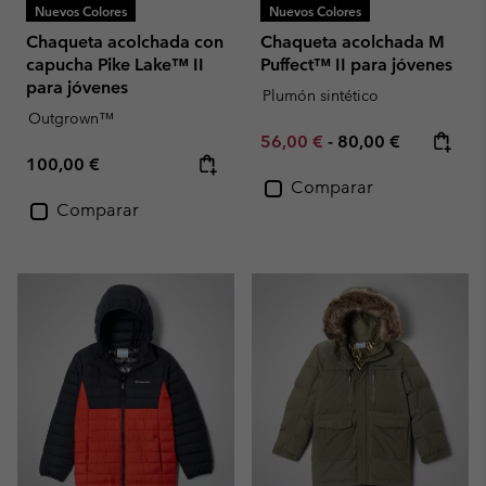
Nuevos Colores
Nuevos Colores
Chaqueta acolchada con
Chaqueta acolchada M
capucha Pike Lake™ II
Puffect™ II para jóvenes
para jóvenes
Plumón sintético
Outgrown™
Minimum sale price:
Maximum price:
56,00 €
-
80,00 €
Regular price:
100,00 €
Comparar
Comparar