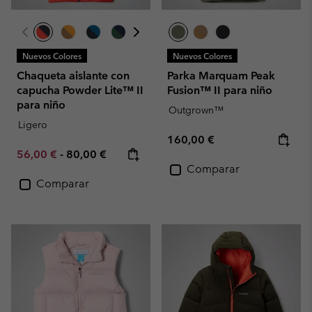
Nuevos Colores
Nuevos Colores
Chaqueta aislante con
Parka Marquam Peak
capucha Powder Lite™ II
Fusion™ II para niño
para niño
Outgrown™
Ligero
Regular price:
160,00 €
Minimum sale price:
Maximum price:
56,00 €
-
80,00 €
Comparar
Comparar