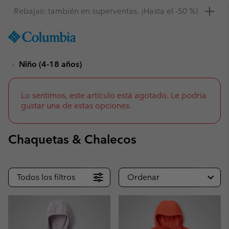
Consigue un 10 % de descuento
SKIP
Columbia
TO
Sportswear
CONTENT
Niño (4-18 años)
SKIP
TO
MAIN
NAV
Lo sentimos, este artículo está agotado. Le podria
gustar una de estas opciones.
SKIP
TO
SEARCH
Chaquetas & Chalecos
Todos los filtros
Ordenar