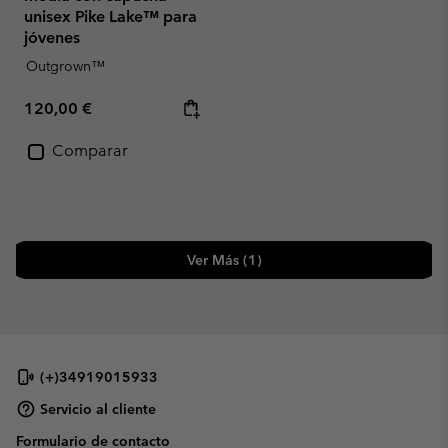
unisex Pike Lake™ para
jóvenes
Outgrown™
Regular price:
120,00 €
Comparar
Ver Más (1)
(+)34919015933
Servicio al cliente
Formulario de contacto