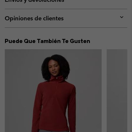
sectio
Expan
or
collap
Opiniones de clientes
sectio
Expan
or
collap
Puede Que También Te Gusten
sectio