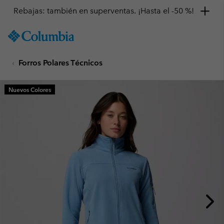
Rebajas: también en superventas. ¡Hasta el -50 %!
SKIP
Columbia
TO
Sportswear
CONTENT
Forros Polares Técnicos
SKIP
TO
MAIN
Nuevos Colores
NAV
SKIP
TO
SEARCH