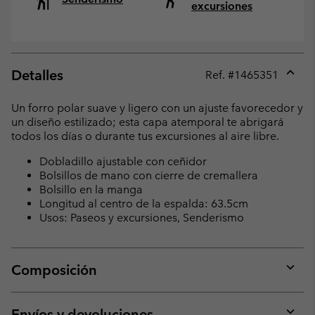
excursiones
Detalles
Ref. #
1465351
Expan
or
Un forro polar suave y ligero con un ajuste favorecedor y
collap
un diseño estilizado; esta capa atemporal te abrigará
sectio
todos los días o durante tus excursiones al aire libre.
Dobladillo ajustable con ceñidor
Bolsillos de mano con cierre de cremallera
Bolsillo en la manga
Longitud al centro de la espalda: 63.5cm
Usos: Paseos y excursiones, Senderismo
Composición
Expan
or
collap
Envíos y devoluciones