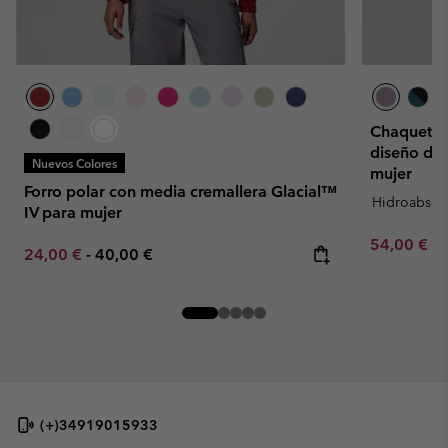
Chaqueta t
diseño de 
Nuevos Colores
mujer
Forro polar con media cremallera Glacial™
Hidroabsor
IV para mujer
Minimum sa
54,00 €
-
Minimum sale price:
Maximum price:
24,00 €
-
40,00 €
(+)34919015933