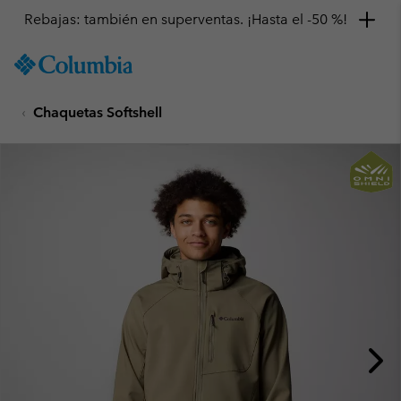
Rebajas: también en superventas. ¡Hasta el -50 %!
SKIP
Columbia
TO
Sportswear
CONTENT
Chaquetas Softshell
SKIP
TO
MAIN
NAV
SKIP
TO
SEARCH