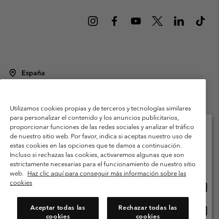
España
©
2026
Columbia Sportswear Spain S.L.U. Avenida del Doctor Arce, 14,
28002 Madrid, España. Todos los derechos reservados.
Utilizamos cookies propias y de terceros y tecnologías similares
Condiciones de uso
Terminos de Venta
Garantía
para personalizar el contenido y los anuncios publicitarios,
Política de Privacidad
proporcionar funciones de las redes sociales y analizar el tráfico
de nuestro sitio web. Por favor, indica si aceptas nuestro uso de
Términos y condiciones del programa de miembros
estas cookies en las opciones que te damos a continuación.
Selecciona tu país e idioma envío
Incluso si rechazas las cookies, activaremos algunas que son
Términos De Uso Del Contenido Generado Por Los Usuarios
Compras en línea disponibles
estrictamente necesarias para el funcionamiento de nuestro sitio
Impressum
Cookies
Public CBCR
web.
Haz clic aquí para conseguir más información sobre las
cookies
Comp
United States
en
Servicio al cliente: Lu. - Vi. de 9:00 a 13:00 y de 14:00 a 18:00
(+)34919015933
línea
Aceptar todas las
Rechazar todas las
Comp
España
dispon
cookies
cookies
en