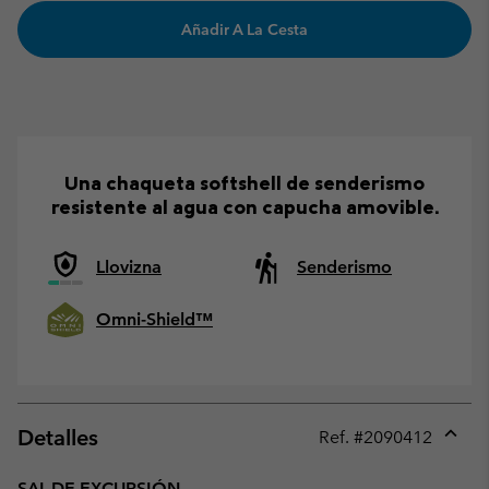
Añadir A La Cesta
Una chaqueta softshell de senderismo
resistente al agua con capucha amovible.
Llovizna
Senderismo
Omni-Shield™
Detalles
Ref. #
2090412
Expan
or
SAL DE EXCURSIÓN