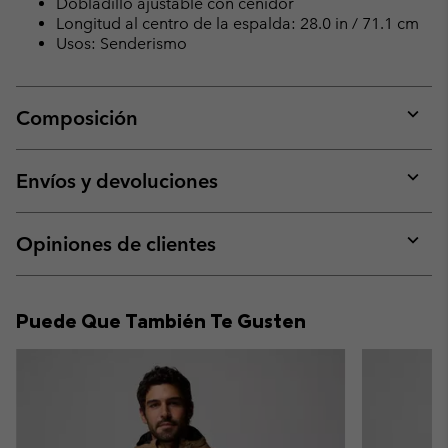
Dobladillo ajustable con ceñidor
Longitud al centro de la espalda: 28.0 in / 71.1 cm
Usos: Senderismo
Composición
Expan
or
collap
Envíos y devoluciones
sectio
Expan
or
collap
Opiniones de clientes
sectio
Expan
or
collap
Puede Que También Te Gusten
sectio