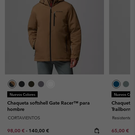
Nuevos Colores
Nuevos Colo
Chaqueta softshell Gate Racer™ para
Chaqueta s
hombre
Trailborn
CORTAVIENTOS
Resistente 
Minimum sale price:
Maximum price:
Minimum sa
98,00 €
-
140,00 €
65,00 €
-