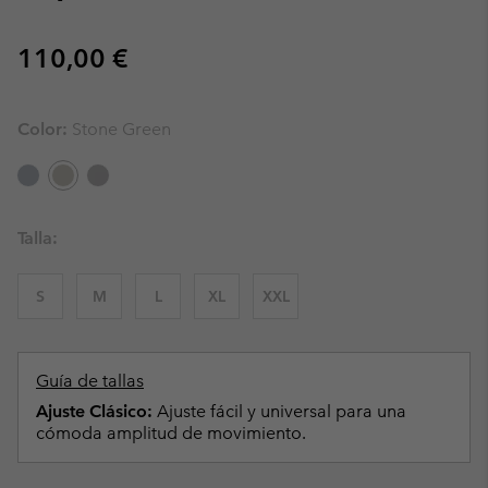
Regular price:
110,00 €
Color:
Stone Green
Talla:
S
M
L
XL
XXL
Guía de tallas
Ajuste Clásico:
Ajuste fácil y universal para una
cómoda amplitud de movimiento.