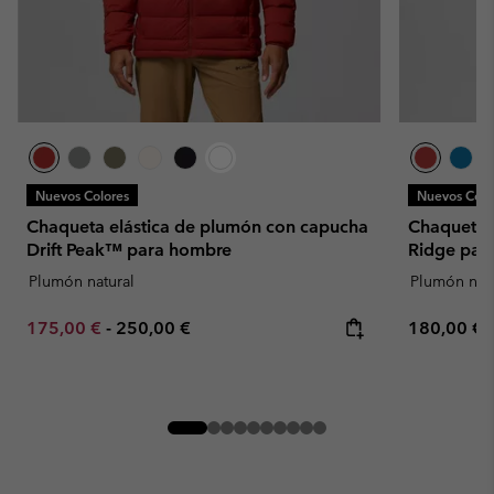
Nuevos Colores
Nuevos Colo
Chaqueta elástica de plumón con capucha
Chaqueta 
Drift Peak™ para hombre
Ridge par
Plumón natural
Plumón natu
Minimum sale price:
Maximum price:
Regular pr
175,00 €
-
250,00 €
180,00 €