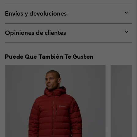
or
collap
Envíos y devoluciones
sectio
Expan
or
collap
Opiniones de clientes
sectio
Expan
or
collap
Puede Que También Te Gusten
sectio