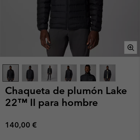
Chaqueta de plumón Lake
22™ II para hombre
Regular price:
140,00 €