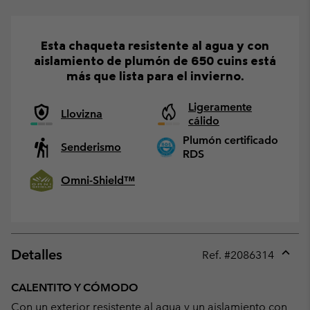
Esta chaqueta resistente al agua y con
aislamiento de plumón de 650 cuins está
más que lista para el invierno.
Ligeramente
Llovizna
cálido
Plumón certificado
Senderismo
RDS
Omni-Shield™
Detalles
Ref. #
2086314
Expan
or
CALENTITO Y CÓMODO
collap
Con un exterior resistente al agua y un aislamiento con
sectio