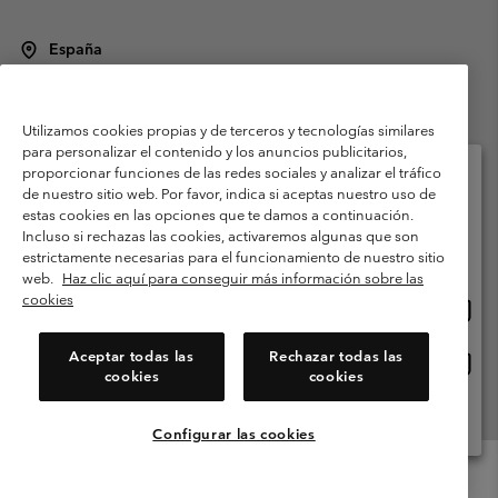
España
©
2026
Columbia Sportswear Spain S.L.U. Avenida del Doctor Arce, 14,
28002 Madrid, España. Todos los derechos reservados.
Utilizamos cookies propias y de terceros y tecnologías similares
Condiciones de uso
Terminos de Venta
Garantía
para personalizar el contenido y los anuncios publicitarios,
Política de Privacidad
proporcionar funciones de las redes sociales y analizar el tráfico
de nuestro sitio web. Por favor, indica si aceptas nuestro uso de
Términos y condiciones del programa de miembros
estas cookies en las opciones que te damos a continuación.
Selecciona tu país e idioma envío
Incluso si rechazas las cookies, activaremos algunas que son
Términos De Uso Del Contenido Generado Por Los Usuarios
Compras en línea disponibles
estrictamente necesarias para el funcionamiento de nuestro sitio
Impressum
Cookies
Public CBCR
web.
Haz clic aquí para conseguir más información sobre las
cookies
Comp
United States
en
Servicio al cliente: Lu. - Vi. de 9:00 a 13:00 y de 14:00 a 18:00
(+)34919015933
línea
Aceptar todas las
Rechazar todas las
Comp
España
dispon
cookies
cookies
en
línea
Ver Todos Los Países
dispon
Configurar las cookies
Menu
Buscar
Iniciar
Mini