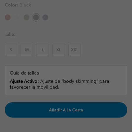
Color:
Black
Talla:
S
M
L
XL
XXL
Guía de tallas
Ajuste Activo:
Ajuste de "body-skimming" para
favorecer la movilidad.
Añadir A La Cesta