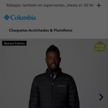
Rebajas: también en superventas. ¡Hasta el -50 %!
SKIP
Columbia
TO
Sportswear
CONTENT
Chaquetas Acolchadas & Plumíferos
SKIP
TO
MAIN
Nuevos Colores
NAV
SKIP
TO
SEARCH