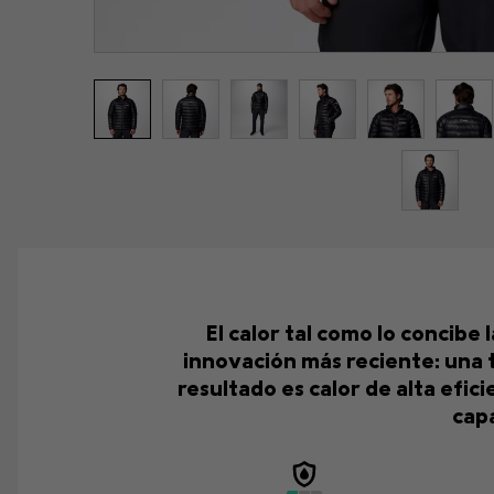
El calor tal como lo concib
innovación más reciente: una te
resultado es calor de alta efic
capa