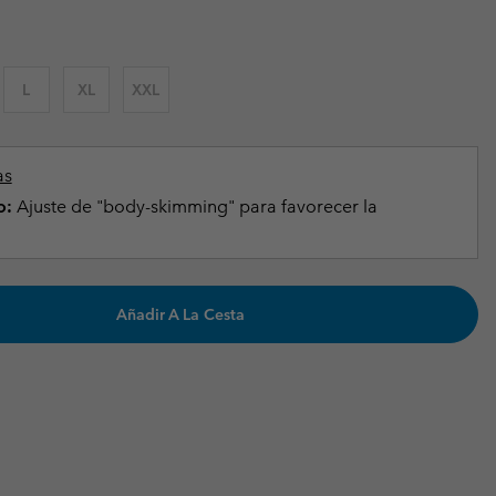
Invierno & de Esquí
Invierno & de Esquí
Guía De Artícolos Impermeables
Guía De Artícolos Impermeables
as grandes
 para mujer
L
XL
XXL
s para hombre
as
o:
Ajuste de "body-skimming" para favorecer la
Añadir A La Cesta