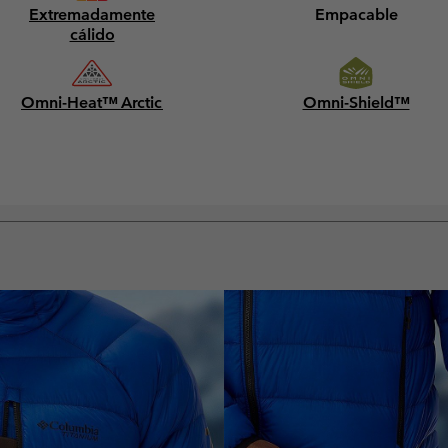
Extremadamente
Empacable
cálido
Omni-Heat™ Arctic
Omni-Shield™