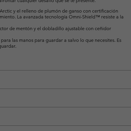
 afrontar cualquier desafío que se te presente.
rctic y el relleno de plumón de ganso con certificación
imiento. La avanzada tecnología Omni-Shield™ resiste a la
ector de mentón y el dobladillo ajustable con ceñidor
y para las manos para guardar a salvo lo que necesites. Es
guardar.