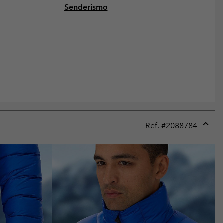
Senderismo
Ref. #
2088784
Expan
or
collap
sectio