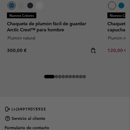
Nuevos Colores
Nuevos Colo
Chaqueta de plumón fácil de guardar
Chaqueta f
Arctic Crest™ para hombre
capucha C
Plumón natural
Plumón natu
Regular price:
Minimum sa
300,00 €
120,00 €
(+)34919015933
Servicio al cliente
Formulario de contacto