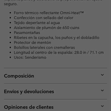
seguro.
Forro térmico reflectante Omni-Heat™
Confección con sellado del calor
Tejido deperlante al agua
Aislamiento de plumón de 650 cuins
Pasamontañas
Ribetes en la capucha, los puños y el dobladillo
Protector de mentón
Bolsillos laterales con cremalleras
Longitud al centro de la espalda: 28.0 in / 71.1 cm
Usos: Senderismo
Composición
Expan
or
collap
Envíos y devoluciones
sectio
Expan
or
collap
Opiniones de clientes
sectio