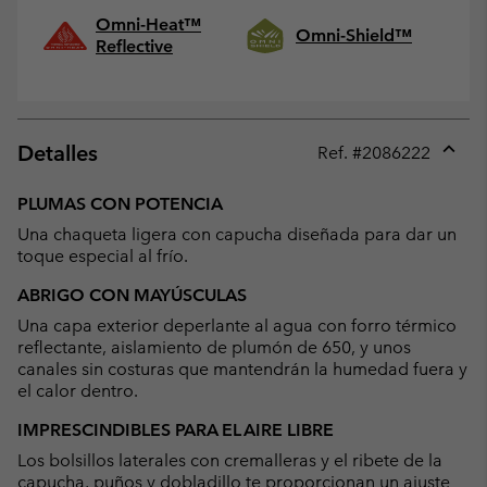
Omni-Heat™
Omni-Shield™
Reflective
Detalles
Ref. #
2086222
Expan
or
PLUMAS CON POTENCIA
collap
Una chaqueta ligera con capucha diseñada para dar un
sectio
toque especial al frío.
ABRIGO CON MAYÚSCULAS
Una capa exterior deperlante al agua con forro térmico
reflectante, aislamiento de plumón de 650, y unos
canales sin costuras que mantendrán la humedad fuera y
el calor dentro.
IMPRESCINDIBLES PARA EL AIRE LIBRE
Los bolsillos laterales con cremalleras y el ribete de la
capucha, puños y dobladillo te proporcionan un ajuste