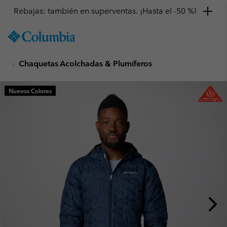
Rebajas: también en superventas. ¡Hasta el -50 %!
SKIP
Columbia
TO
Sportswear
CONTENT
Chaquetas Acolchadas & Plumíferos
SKIP
TO
MAIN
Nuevos Colores
NAV
SKIP
TO
SEARCH