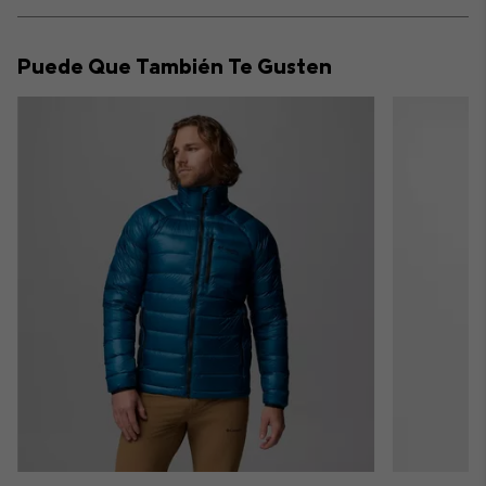
Expan
or
collap
Puede Que También Te Gusten
sectio