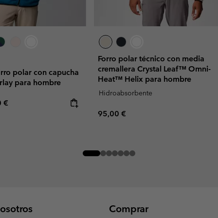
Forro polar técnico con media
cremallera Crystal Leaf™ Omni-
rro polar con capucha
Heat™ Helix para hombre
rlay para hombre
Hidroabsorbente
rice:
mum price:
0 €
Regular price:
95,00 €
osotros
Comprar