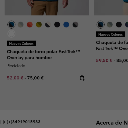
Nuevos Colores
Chaqueta de fo
Nuevos Colores
Fast Trek™ Ove
Chaqueta de forro polar Fast Trek™
Overlay para hombre
Minimum sale p
Maxi
59,50 €
-
85,0
Reciclado
Minimum sale price:
Maximum price:
52,00 €
-
75,00 €
Acerca de N
(+)34919015933