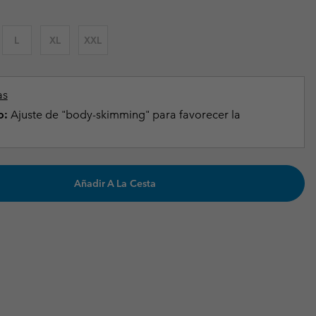
Invierno & de Esquí
Invierno & de Esquí
Guía De Artícolos Impermeables
Guía De Artícolos Impermeables
L
XL
XXL
as grandes
 para mujer
s para hombre
as
o:
Ajuste de "body-skimming" para favorecer la
Añadir A La Cesta