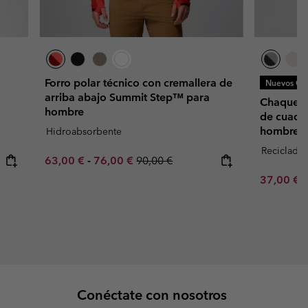
Forro polar técnico con cremallera de
Nuevos Col
arriba abajo Summit Step™ para
Chaqueta 
hombre
de cuadrí
hombre
Hidroabsorbente
Reciclado
Minimum sale price:
Maximum sale price:
Regular price:
63,00 €
-
76,00 €
90,00 €
Minimum s
37,00 €
Conéctate con nosotros