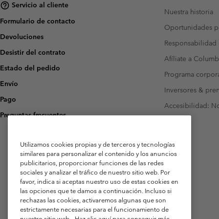
Servicio al cliente
Nuestra historia
Formulario de contacto
Oportunidades pr
Devoluciones
Responsabilidad 
Desistir del contrato
Afíliate a Columb
Estado del pedido
Programa corpora
Envío
Inversores & pre
Pago
Accesibilidad: N
Preguntas frecuentes
Utilizamos cookies propias y de terceros y tecnologías
similares para personalizar el contenido y los anuncios
publicitarios, proporcionar funciones de las redes
sociales y analizar el tráfico de nuestro sitio web. Por
favor, indica si aceptas nuestro uso de estas cookies en
las opciones que te damos a continuación. Incluso si
rechazas las cookies, activaremos algunas que son
estrictamente necesarias para el funcionamiento de
nuestro sitio web.
Haz clic aquí para conseguir más