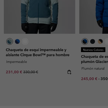
Chaqueta de esquí impermeable y
Nuevos Colores
aislante Cirque Bowl™ para hombre
Chaqueta de e
plumón Glacie
Impermeable
Plumón natural
Sale price:
Regular price:
231,00 €
330,00 €
Minimum sale p
Max
245,00 €
-
350