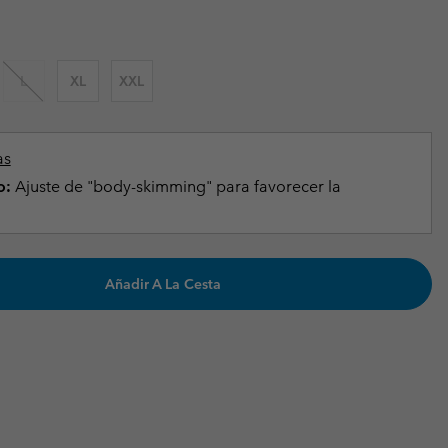
Invierno & de Esquí
Invierno & de Esquí
Guía De Artícolos Impermeables
Guía De Artícolos Impermeables
as grandes
 para mujer
L
XL
XXL
s para hombre
as
o:
Ajuste de "body-skimming" para favorecer la
Añadir A La Cesta