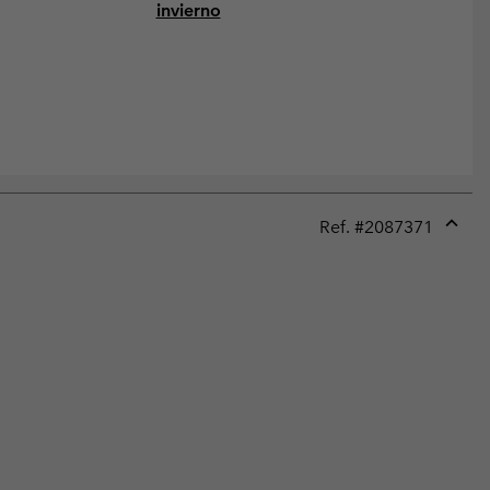
invierno
Ref. #
2087371
Expan
or
collap
sectio