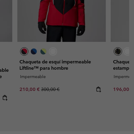
Chaqueta de esquí impermeable
Chaqueta
Liftline™ para hombre
estampad
able
e
Impermeable
Impermea
Sale price:
Regular price:
Sale price
210,00 €
300,00 €
196,00 