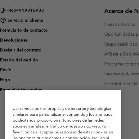
Acerca de N
(+)34919015933
Servicio al cliente
Nuestra historia
Formulario de contacto
Oportunidades pr
Devoluciones
Responsabilidad 
Desistir del contrato
Afíliate a Columb
Estado del pedido
Programa corpora
Envío
Inversores & pre
Pago
Accesibilidad: N
Preguntas frecuentes
Utilizamos cookies propias y de terceros y tecnologías
similares para personalizar el contenido y los anuncios
publicitarios, proporcionar funciones de las redes
sociales y analizar el tráfico de nuestro sitio web. Por
favor, indica si aceptas nuestro uso de estas cookies en
las opciones que te damos a continuación. Incluso si