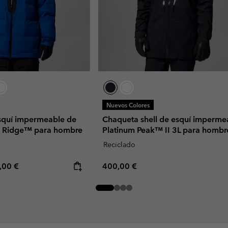
Nuevos Colores
squí impermeable de
Chaqueta shell de esquí imperme
r Ridge™ para hombre
Platinum Peak™ II 3L para hombr
Reciclado
rice:
imum price:
Regular price:
,00 €
400,00 €