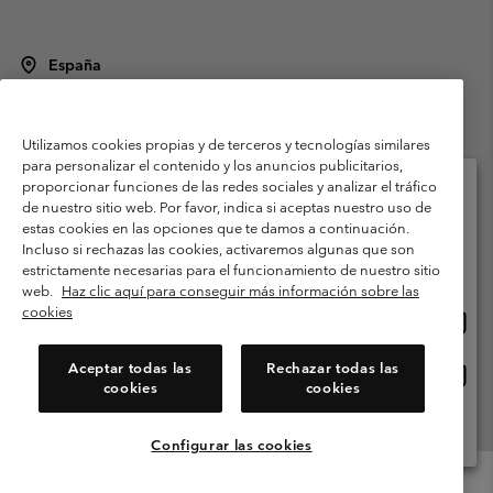
España
©
2026
Columbia Sportswear Spain S.L.U. Avenida del Doctor Arce, 14,
28002 Madrid, España. Todos los derechos reservados.
Utilizamos cookies propias y de terceros y tecnologías similares
Condiciones de uso
Terminos de Venta
Garantía
para personalizar el contenido y los anuncios publicitarios,
Política de Privacidad
proporcionar funciones de las redes sociales y analizar el tráfico
de nuestro sitio web. Por favor, indica si aceptas nuestro uso de
Términos y condiciones del programa de miembros
estas cookies en las opciones que te damos a continuación.
Selecciona tu país e idioma envío
Incluso si rechazas las cookies, activaremos algunas que son
Términos De Uso Del Contenido Generado Por Los Usuarios
Compras en línea disponibles
estrictamente necesarias para el funcionamiento de nuestro sitio
Impressum
Cookies
Public CBCR
web.
Haz clic aquí para conseguir más información sobre las
cookies
Comp
United States
en
Servicio al cliente: Lu. - Vi. de 9:00 a 13:00 y de 14:00 a 18:00
(+)34919015933
línea
Aceptar todas las
Rechazar todas las
Comp
España
dispon
cookies
cookies
en
línea
Ver Todos Los Países
dispon
Configurar las cookies