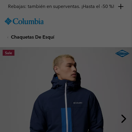
Rebajas: también en superventas. ¡Hasta el -50 %!
SKIP
Columbia
TO
Sportswear
CONTENT
Chaquetas De Esquí
SKIP
TO
MAIN
Sale
NAV
SKIP
TO
SEARCH