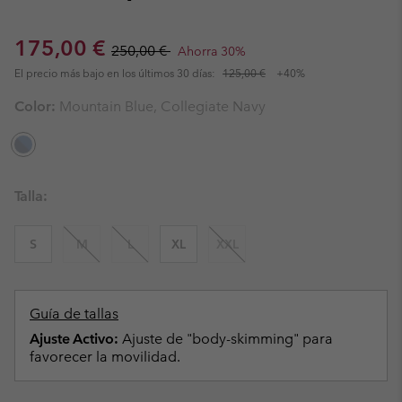
Sale price:
Regular price:
175,00 €
250,00 €
Ahorra 30%
El precio más bajo en los últimos 30 días:
125,00 €
+40%
Color:
Mountain Blue, Collegiate Navy
Talla:
S
M
L
XL
XXL
Guía de tallas
Ajuste Activo:
Ajuste de "body-skimming" para
favorecer la movilidad.