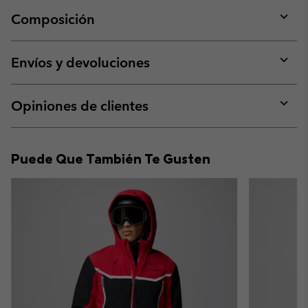
Composición
Expan
or
collap
Envíos y devoluciones
sectio
Expan
or
collap
Opiniones de clientes
sectio
Expan
or
collap
Puede Que También Te Gusten
sectio