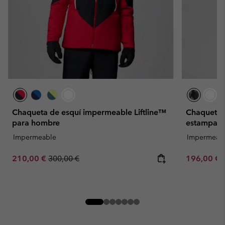
Chaqueta de esquí impermeable Liftline™
Chaqueta 
para hombre
estampado
Impermeable
Impermeab
Sale price:
Regular price:
Sale price:
210,00 €
300,00 €
196,00 €