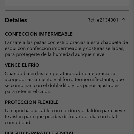
Detalles
Ref. #
2134001
Expan
or
CONFECCIÓN IMPERMEABLE
collap
Lánzate a las pistas con estilo gracias a esta chaqueta de
sectio
esquí con confección impermeable y costuras selladas,
para protegerte de la humedad aunque nieve.
VENCE EL FRÍO
Cuando bajen las temperaturas, abrígate gracias al
acogedor aislamiento y al forro termorreflectante, que
se combinan con el dobladillo y los puños ajustables
para retener el calor.
PROTECCIÓN FLEXIBLE
La capucha ajustable con cordón y el faldón para nieve
te aíslan para que puedas disfrutar del día con total
comodidad.
BOLSILLOS PARA LO ESENCIAL