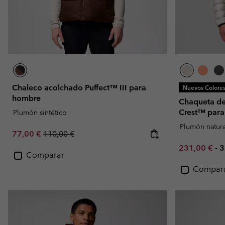
Chaleco acolchado Puffect™ III para
Nuevos Colore
hombre
Chaqueta de
Crest™ par
Plumón sintético
Plumón natura
Sale price:
Regular price:
77,00 €
110,00 €
Minimum sal
M
231,00 €
-
3
Comparar
Compar