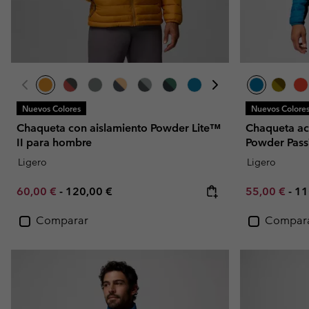
Nuevos Colores
Nuevos Colore
Chaqueta con aislamiento Powder Lite™
Chaqueta aco
II para hombre
Powder Pas
Ligero
Ligero
Minimum sale price:
Maximum price:
Minimum sal
Ma
60,00 €
-
120,00 €
55,00 €
-
11
Comparar
Compar