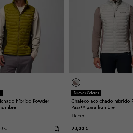
s
Nuevos Colores
lchado híbrido Powder
Chaleco acolchado híbrido
 hombre
Pass™ para hombre
Ligero
lar price:
Regular price:
00 €
90,00 €