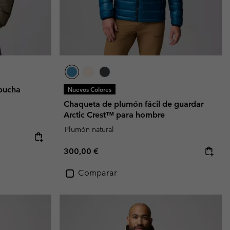
pucha
Nuevos Colores
Chaqueta de plumón fácil de guardar
Arctic Crest™ para hombre
Plumón natural
Regular price:
300,00 €
Comparar