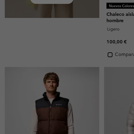
Nuevos Colore
Chaleco aisl
hombre
Ligero
Regular pric
100,00 €
Compar