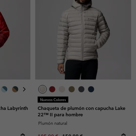
Nuevos Colores
ha Labyrinth
Chaqueta de plumón con capucha Lake
22™ II para hombre
Plumón natural
Minimum sale price:
Maximum price: