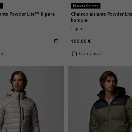
s
Nuevos Colores
ante Powder Lite™ II para
Chaleco aislante Powder Lit
hombre
Ligero
e:
Regular price:
100,00 €
ar
Comparar