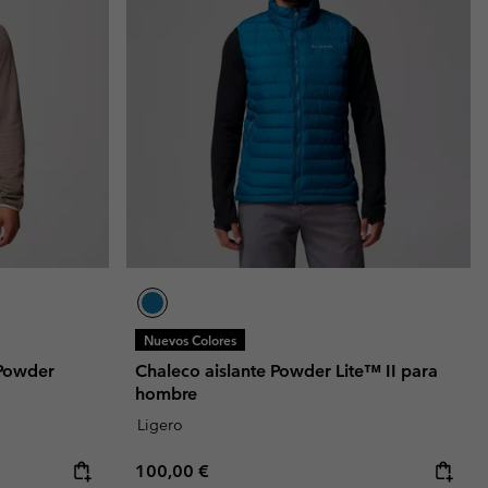
Nuevos Colores
 Powder
Chaleco aislante Powder Lite™ II para
hombre
Ligero
Regular price:
100,00 €