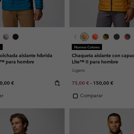
s
Nuevos Colores
lchada aislante híbrida
Chaqueta aislante con capu
s™ para hombre
Lite™ II para hombre
Ligero
e price:
ximum price:
Minimum sale price:
Maximum price:
0,00 €
75,00 €
-
150,00 €
ar
Comparar