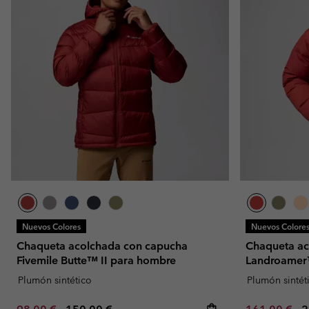
Nuevos Colores
Nuevos Colore
Chaqueta acolchada con capucha
Chaqueta ac
Fivemile Butte™ II para hombre
Landroamer
Plumón sintético
Plumón sintét
Minimum sale price:
Maximum price:
Minimum sal
M