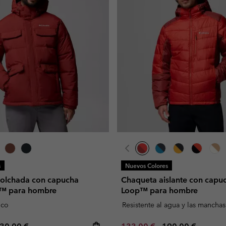
s
Nuevos Colores
olchada con capucha
Chaqueta aislante con capuc
™ para hombre
Loop™ para hombre
ico
Resistente al agua y las manchas
e price:
aximum price:
Minimum sale price:
Maximum price: