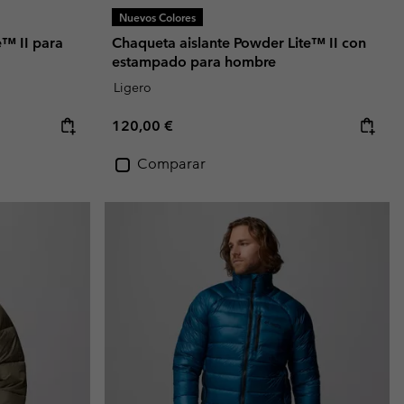
Nuevos Colores
e™ II para
Chaqueta aislante Powder Lite™ II con
estampado para hombre
Ligero
Regular price:
120,00 €
Comparar