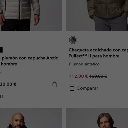
Chaqueta acolchada con ca
s
Puffect™ II para hombre
 plumón con capucha Arctic
a hombre
Plumón sintético
l
Sale price:
Regular price:
112,00 €
160,00 €
e price:
aximum price:
30,00 €
Comparar
ar