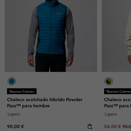
Nuevos Colores
Nuevos Colore
Chaleco acolchado híbrido Powder
Chaleco aco
Pass™ para hombre
Pass™ para
Ligero
Ligero
Regular price:
Sale price:
Regu
90,00 €
54,00 €
90,